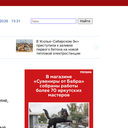
 2026
13:31
В Усолье-Сибирском Эн+
Гендирек
приступила к заливке
авиазаво
первого бетона на новой
трудовом
тепловой электростанции
привет о
ине,
ные