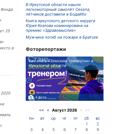
В Иркутской области нашли
легкомоторный самолёт Cessna,
е Фонда
лётчиков доставили в Бодайбо
»
Книга иркутского детского хирурга
Юрия Козлова номинирована на
премию «Здравомыслие»
ет 25
Мужчина погиб на пожаре в Братске
а»
место в
Фоторепортажи
ионов
Как стать «Земским тренером» в
Три охотника
Иркутской области
в Киренском 
едприятие
 2020
4 фото
3 фото
на
Август
2026
<<
<
>
>>
иваль
пн
вт
ср
чт
пт
сб
вс
1
2
н
3
4
5
6
7
8
9