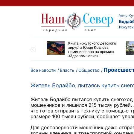
Усть-Ку
Бодай
Иркутск
ие забеги и взрослые
Книга иркутского детского
ы большой эстафеты
хирурга Юрия Козлова
олюса»
номинирована на премию
«Здравомыслие»
Происшест
Все новости
Власть
Общество
Житель Бодайбо, пытаясь купить снег
Житель Бодайбо пытался купить снегоход 
мошенников и лишился 215 тысяч рублей.
что готов отправить технику с помощью т
размере 100 тысяч рублей, сообщает упра
Для достоверности мошенник даже отправ
злоумышленника, в транспортной компании