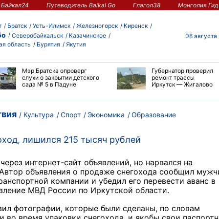
Байкал24
Путеводитель Baikal Go
Глагол38
Монголия Гид
т
Братск
Усть-Илимск
Железногорск
Киренск
бо
Северобайкальск
Казачинское
08 августа
ая область
Бурятия
Якутия
Мэр Братска опроверг
Губернатор проверил
слухи о закрытии детского
ремонт трассы
сада № 5 в Падуне
Иркутск — Жигалово
вия
Культура
Спорт
Экономика
Образование
оход, лишился 215 тысяч рублей
через интернет-сайт объявлений, но нарвался на
 Автор объявления о продаже снегохода сообщил мужч
ранспортной компании и убедил его перевести аванс в
вление МВД России по Иркутской области.
ил фотографии, которые были сделаны, по словам
 во время упаковки снегохода, и якобы свои паспорт