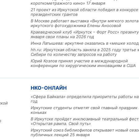
короткометражного кино» 17 января
21 проект из Иркутской области победил в конкурс
президентских грантов
В Москве работает выставка «Внутри мягкого золота
иркутского фотохудожника Елены Аносовой
Краеведческий клуб «Иркутск – Форт Росс» презенту
января свои планы на 2026 год
Инна Латышева: иркутяне оказались в «мешке холод
hh.ru: Иркутская область заняла в 2025 году третье 
Сибири по количеству запросов на работу
Юрий Козлов принял участие в международной
Льготный заём в 9 милл
конференции по хирургическим инновациям в США
рублей получит
машиностроительное пр
из Иркутской области
НКО-ОНЛАЙН
«Сфера Байкала» определила приоритеты работы на
3 фото
год
ской
Иркутские студенты отметят свой главный праздник 
коньках
В Иркутске пройдет инклюзивный театральный фест
о
«Открытая рампа. Свой путь»
Иркутский союз библиофилов открывает новый сезо
публичных лекций 25 января