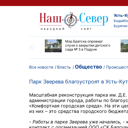
Усть-К
Бодайбо
Бурятия
утской области
Мэр Братска опроверг
ают дороги до
слухи о закрытии детского
ска
сада № 5 в Падуне
Общество
Все новости
Власть
Происшест
Парк Зверева благоустроят в Усть-Кут
Масштабная реконструкция парка им. Д.Е.
администрации города, работы по благоу
«Комфортная городская среда». На эти це
из них – это средства городского бюджета
-
Работы в парке Зверева уже начались, -
контракт с организацией ООО «СК Баргузи