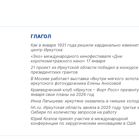
ГЛАГОЛ
Как в январе 1931 года решили кардинально изменит
центр Иркутска
«Эхо» международного кинофестиваля «Дни
короткометражного кино» 17 января
Льготный заём в 9 милл
21 проект из Иркутской области победил в конкурс
рублей получит
президентских грантов
машиностроительное пр
из Иркутской области
В Москве работает выставка «Внутри мягкого золота
иркутского фотохудожника Елены Аносовой
Краеведческий клуб «Иркутск – Форт Росс» презенту
января свои планы на 2026 год
Инна Латышева: иркутяне оказались в «мешке холод
3 фото
hh.ru: Иркутская область заняла в 2025 году третье 
Сибири по количеству запросов на работу
Юрий Козлов принял участие в международной
конференции по хирургическим инновациям в США