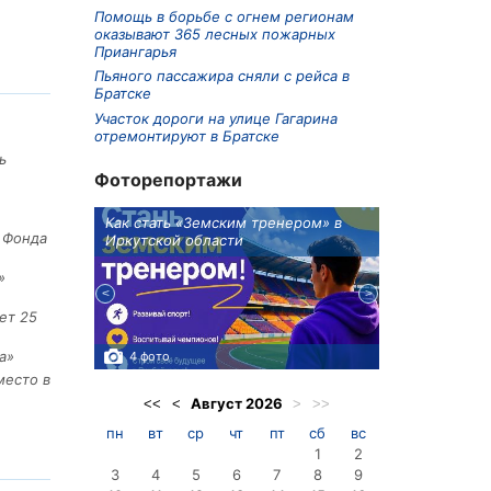
Помощь в борьбе с огнем регионам
оказывают 365 лесных пожарных
Приангарья
Пьяного пассажира сняли с рейса в
Братске
Участок дороги на улице Гагарина
отремонтируют в Братске
ь
Фоторепортажи
ионов
Как стать «Земским тренером» в
Три охотника
е Фонда
Иркутской области
в Киренском 
едприятие
»
ет 25
а»
4 фото
3 фото
место в
Август
2026
<<
<
>
>>
пн
вт
ср
чт
пт
сб
вс
1
2
3
4
5
6
7
8
9