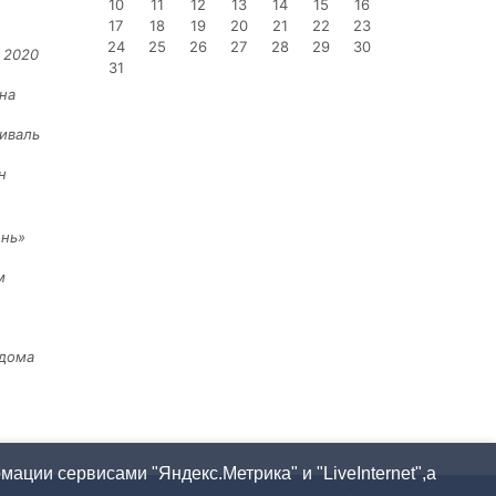
10
11
12
13
14
15
16
17
18
19
20
21
22
23
24
25
26
27
28
29
30
 2020
31
на
иваль
н
ень»
м
 дома
ации сервисами "Яндекс.Метрика" и "LiveInternet",а