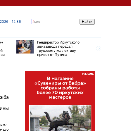
 2026
12:36
н+
Гендиректор Иркутского
Иркутски
авиазавода передал
подтверд
ой
трудовому коллективу
уровень 
ции
привет от Путина
США
ужба
вины
сан
арых