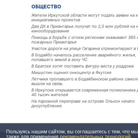
ОБЩЕСТВО
Жители Иркутской области могут подать заявки на 
инициативных проектов
Два ДК в Приангарье получат по 2,5 млн рублей на 
кинооборудование
Помощь в борьбе с огнем регионам оказывают 365 
пожарных Приангарья
Участок дороги на улице Гагарина отремонтируют в 
В Бодайбо началось расселение аварийного жилья,
попавшего зимой в зону ЧС
В Братске хотят поставить фигуру аиста у роддома
Мишустин оценил онкоцентр в Якутске
Летчики пропавшего в Бодайбинском районе самол
вышли на связь
В Иркутске открывается современная поликлиника 
40 тысяч жителей
На паромной переправе на острове Ольхон начато
дноуглубление
Пользуясь нашим сайтом, вы соглашаетесь с тем, что м
также для применения
рекомендательных технологий
.