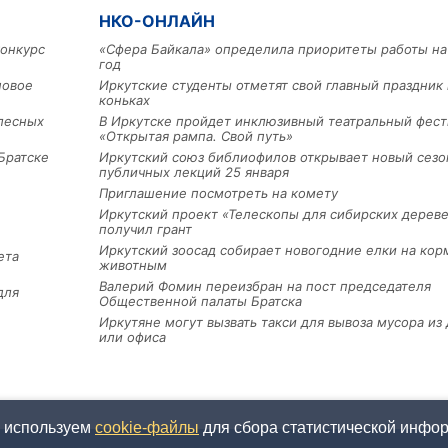
НКО-ОНЛАЙН
конкурс
«Сфера Байкала» определила приоритеты работы на
год
новое
Иркутские студенты отметят свой главный праздник 
коньках
лесных
В Иркутске пройдет инклюзивный театральный фест
«Открытая рампа. Свой путь»
Братске
Иркутский союз библиофилов открывает новый сезо
публичных лекций 25 января
Приглашение посмотреть на комету
Иркутский проект «Телескопы для сибирских дерев
получил грант
Иркутский зоосад собирает новогодние елки на кор
ета
животным
Валерий Фомин переизбран на пост председателя
для
Общественной палаты Братска
Иркутяне могут вызвать такси для вывоза мусора из
или офиса
ы используем
cookie-файлы
для сбора статистической информ