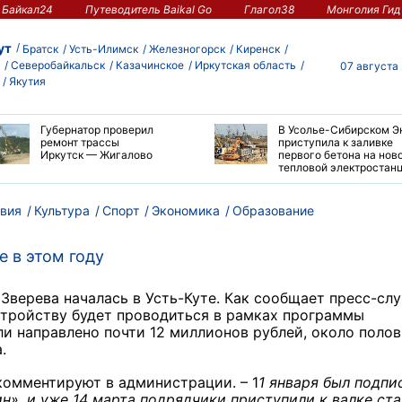
Байкал24
Путеводитель Baikal Go
Глагол38
Монголия Гид
ут
Братск
Усть-Илимск
Железногорск
Киренск
Северобайкальск
Казачинское
Иркутская область
07 августа
Якутия
Губернатор проверил
В Усолье-Сибирском Э
ремонт трассы
приступила к заливке
Иркутск — Жигалово
первого бетона на нов
тепловой электростан
вия
Культура
Спорт
Экономика
Образование
е в этом году
 Зверева началась в Усть-Куте. Как сообщает пресс-сл
стройству будет проводиться в рамках программы
ли направлено почти 12 миллионов рублей, около поло
.
комментируют в администрации. – 1
1 января был подпи
н», и уже 14 марта подрядчики приступили к валке ст