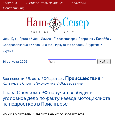
Байкал24
Путеводитель Baikal Go
Глагол38
Монголия Гид
Усть-Кут
Братск
Усть-Илимск
Железногорск
Киренск
Бодайбо
Северобайкальск
Казачинское
Иркутская область
Бурятия
Якутия
10 августа 2026
Происшествия
Все новости
Власть
Общество
Культура
Спорт
Экономика
Образование
Глава Следкома РФ поручил возбудить
уголовное дело по факту наезда мотоциклиста
на подростков в Приангарье
Руководитель Следственного комитета