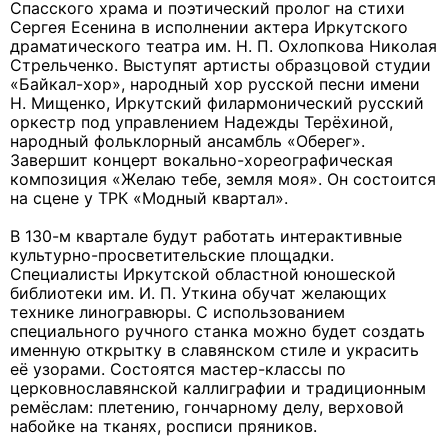
Спасского храма и поэтический пролог на стихи
Сергея Есенина в исполнении актера Иркутского
драматического театра им. Н. П. Охлопкова Николая
Стрельченко. Выступят артисты образцовой студии
«Байкал-хор», народный хор русской песни имени
Н. Мищенко, Иркутский филармонический русский
оркестр под управлением Надежды Терёхиной,
народный фольклорный ансамбль «Оберег».
Завершит концерт вокально-хореографическая
композиция «Желаю тебе, земля моя». Он состоится
на сцене у ТРК «Модный квартал».
В 130-м квартале будут работать интерактивные
культурно-просветительские площадки.
Специалисты Иркутской областной юношеской
библиотеки им. И. П. Уткина обучат желающих
технике линогравюры. С использованием
специального ручного станка можно будет создать
именную открытку в славянском стиле и украсить
её узорами. Состоятся мастер-классы по
церковнославянской каллиграфии и традиционным
ремёслам: плетению, гончарному делу, верховой
набойке на тканях, росписи пряников.