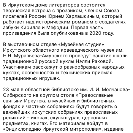
В Иркутском доме литераторов состоится
творческая встреча с прозаиком, членом Союза
писателей России Юрием Харлашкиным, который
работает над историческим романом о создателях
азбуки Кирилле и Мефодии. Первая часть
произведения была опубликована в 2020 году.
В выставочном отделе «Музейная студия»
Иркутского областного краеведческого музея им.
Н.Н. Муравьева-Амурского проведут занятие школы
традиционной русской куклы Нэлли Раковой.
Участникам расскажут о разнообразных народных
куклах, особенностях и технических приёмах
традиционных игрушек.
23 мая в областной библиотеке им. И. И. Молчанова-
Сибирского на круглом столе «Православные
святыни Иркутска в музейных и библиотечных
фондах и частных собраниях» будут говорить о
важнейших иркутских собраниях православных
реликвий – иконах, скульптурах, церковных
предметах, книгах. Его материалы войдут в
«Энциклопедию Иркутской митрополии», издание