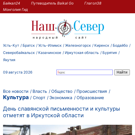
Байкал24
Путеводитель Baikal Go
Глагол38
Монголия Гид
Усть-Кут
Братск
Усть-Илимск
Железногорск
Киренск
Бодайбо
Северобайкальск
Казачинское
Иркутская область
Бурятия
Якутия
09 августа 2026
Все новости
Власть
Общество
Происшествия
Культура
Спорт
Экономика
Образование
День славянской письменности и культуры
отметят в Иркутской области