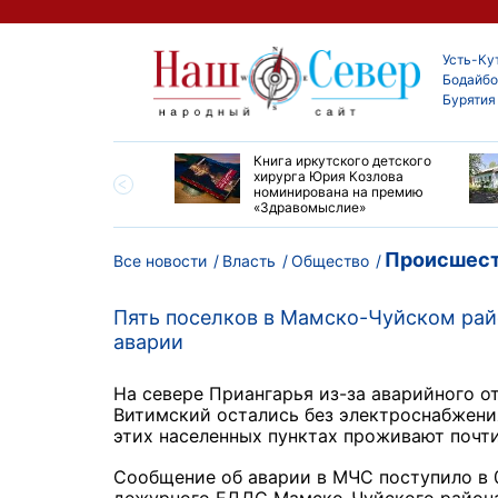
Усть-Ку
Бодайбо
Бурятия
ие забеги и взрослые
Книга иркутского детского
ы большой эстафеты
хирурга Юрия Козлова
олюса»
номинирована на премию
«Здравомыслие»
Происшест
Все новости
Власть
Общество
Пять поселков в Мамско-Чуйском райо
аварии
На севере Приангарья из-за аварийного о
Витимский остались без электроснабжения
этих населенных пунктах проживают почти 
Сообщение об аварии в МЧС поступило в 