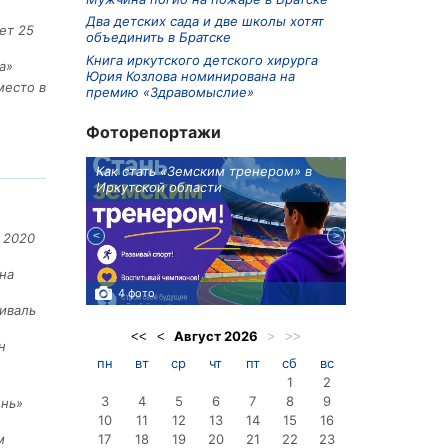
Два детских сада и две школы хотят
ет 25
объединить в Братске
Книга иркутского детского хирурга
а»
Юрия Козлова номинирована на
место в
премию «Здравомыслие»
Фоторепортажи
ионов
Как стать «Земским тренером» в
Три охотника
Иркутской области
в Киренском 
едприятие
 2020
на
4 фото
3 фото
иваль
Август
2026
<<
<
>
>>
н
пн
вт
ср
чт
пт
сб
вс
1
2
3
4
5
6
7
8
9
ень»
10
11
12
13
14
15
16
17
18
19
20
21
22
23
м