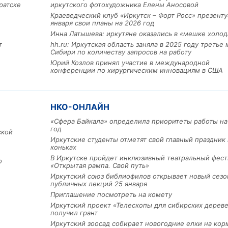
ратске
иркутского фотохудожника Елены Аносовой
Краеведческий клуб «Иркутск – Форт Росс» презенту
января свои планы на 2026 год
Инна Латышева: иркутяне оказались в «мешке холод
т
hh.ru: Иркутская область заняла в 2025 году третье 
Сибири по количеству запросов на работу
Юрий Козлов принял участие в международной
конференции по хирургическим инновациям в США
Льготный заём в 9 милл
рублей получит
машиностроительное пр
НКО-ОНЛАЙН
из Иркутской области
«Сфера Байкала» определила приоритеты работы на
год
ской
Иркутские студенты отметят свой главный праздник 
коньках
3 фото
В Иркутске пройдет инклюзивный театральный фест
о
«Открытая рампа. Свой путь»
Иркутский союз библиофилов открывает новый сезо
публичных лекций 25 января
Приглашение посмотреть на комету
Иркутский проект «Телескопы для сибирских дерев
получил грант
Иркутский зоосад собирает новогодние елки на кор