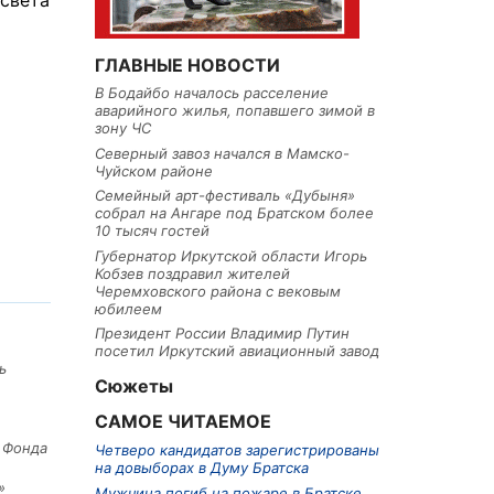
света
ГЛАВНЫЕ НОВОСТИ
В Бодайбо началось расселение
аварийного жилья, попавшего зимой в
зону ЧС
Северный завоз начался в Мамско-
Чуйском районе
Семейный арт-фестиваль «Дубыня»
собрал на Ангаре под Братском более
10 тысяч гостей
Губернатор Иркутской области Игорь
Кобзев поздравил жителей
Черемховского района с вековым
юбилеем
Президент России Владимир Путин
посетил Иркутский авиационный завод
ь
Сюжеты
САМОЕ ЧИТАЕМОЕ
е Фонда
Четверо кандидатов зарегистрированы
на довыборах в Думу Братска
»
Мужчина погиб на пожаре в Братске