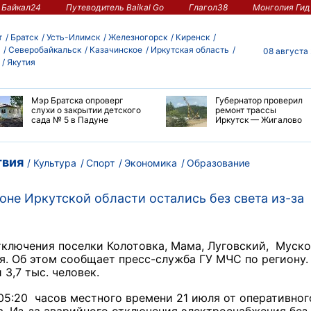
Байкал24
Путеводитель Baikal Go
Глагол38
Монголия Гид
т
Братск
Усть-Илимск
Железногорск
Киренск
Северобайкальск
Казачинское
Иркутская область
08 августа
Якутия
Мэр Братска опроверг
Губернатор проверил
слухи о закрытии детского
ремонт трассы
сада № 5 в Падуне
Иркутск — Жигалово
вия
Культура
Спорт
Экономика
Образование
не Иркутской области остались без света из-за
тключения поселки Колотовка, Мама, Луговский, Муско
. Об этом сообщает пресс-служба ГУ МЧС по региону.
3,7 тыс. человек.
05:20 часов местного времени 21 июля от оперативног