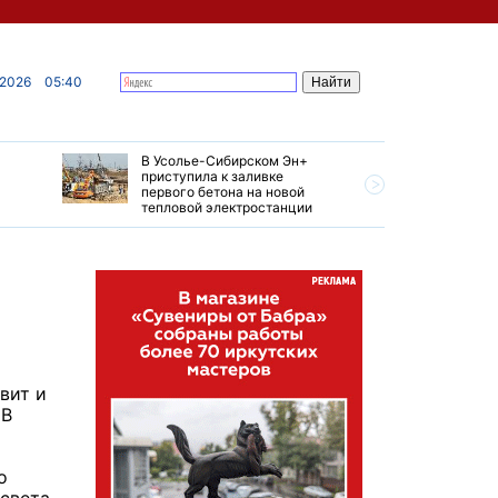
 2026
05:40
В Усолье-Сибирском Эн+
Гендирек
приступила к заливке
авиазаво
первого бетона на новой
трудовом
тепловой электростанции
привет о
вит и
 В
о