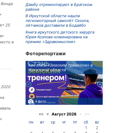
е Фонда
Дамбу отремонтируют в Братском
районе
»
В Иркутской области нашли
легкомоторный самолёт Cessna,
ет 25
лётчиков доставили в Бодайбо
Книга иркутского детского хирурга
а»
Юрия Козлова номинирована на
премию «Здравомыслие»
место в
Фоторепортажи
ионов
Как стать «Земским тренером» в
Три охотника
Иркутской области
в Киренском 
едприятие
 2020
на
4 фото
3 фото
иваль
Август
2026
<<
<
>
>>
н
пн
вт
ср
чт
пт
сб
вс
1
2