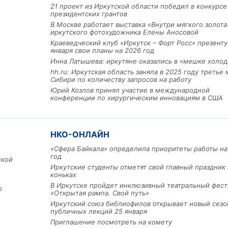
21 проект из Иркутской области победил в конкурс
президентских грантов
В Москве работает выставка «Внутри мягкого золота
иркутского фотохудожника Елены Аносовой
Краеведческий клуб «Иркутск – Форт Росс» презенту
января свои планы на 2026 год
Инна Латышева: иркутяне оказались в «мешке холод
hh.ru: Иркутская область заняла в 2025 году третье 
Сибири по количеству запросов на работу
Юрий Козлов принял участие в международной
конференции по хирургическим инновациям в США
Льготный заём в 9 милл
рублей получит
машиностроительное пр
НКО-ОНЛАЙН
из Иркутской области
«Сфера Байкала» определила приоритеты работы на
год
ской
Иркутские студенты отметят свой главный праздник 
3 фото
коньках
В Иркутске пройдет инклюзивный театральный фест
о
«Открытая рампа. Свой путь»
Иркутский союз библиофилов открывает новый сезо
публичных лекций 25 января
Приглашение посмотреть на комету