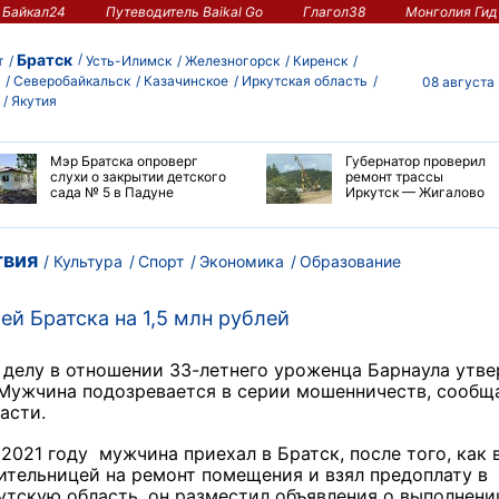
Байкал24
Путеводитель Baikal Go
Глагол38
Монголия Гид
Братск
т
Усть-Илимск
Железногорск
Киренск
Северобайкальск
Казачинское
Иркутская область
08 августа
Якутия
Мэр Братска опроверг
Губернатор проверил
слухи о закрытии детского
ремонт трассы
сада № 5 в Падуне
Иркутск — Жигалово
вия
Культура
Спорт
Экономика
Образование
й Братска на 1,5 млн рублей
 делу в отношении 33-летнего уроженца Барнаула утв
 Мужчина подозревается в серии мошенничеств, сообщ
асти.
 2021 году мужчина приехал в Братск, после того, как 
ительницей на ремонт помещения и взял предоплату в
утскую область, он разместил объявления о выполнени