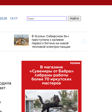
 2026
13:17
В Усолье-Сибирском Эн+
Гендирек
приступила к заливке
авиазаво
первого бетона на новой
трудовом
тепловой электростанции
привет о
ердила
ает
в
и