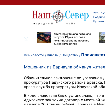
Усть-Ку
Бодайбо
Бурятия
ие забеги и взрослые
Книга иркутского детского
ы большой эстафеты
хирурга Юрия Козлова
олюса»
номинирована на премию
«Здравомыслие»
Происшест
Все новости
Власть
Общество
Мошенник из Барнаула обманул жителе
Обвинительное заключение по уголовному
прокуратура Падунского района Братска.
пресс-служба прокуратуры Иркутской обл
В ходе следствия было установлено, что в
Адыгейске заключил договор с местной ж
размере 200 тысяч рублей. Приехав в Ирк