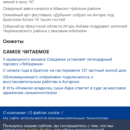
зимой в зону ЧС
Северный завоз начался в Мамско-Чуйском районе
Семейный арт-фестиваль «Дубыня» собрал на Ангаре под
Братском более 10 тысяч гостей
Губернатор Иркутской области Игорь Кобзев поздравил жителей
Черемховского района с вековым юбилеем
Сюжеты
САМОЕ ЧИТАЕМОЕ
У мраморного вокзала Слюдянки установят легендарный
паровоз «Лебедянка»
С начала года в Братске на газ перевели 131 частный жилой дом
Облкоммунэнерго оперативно подключилось к
восстановительным работам в Ангарске
В Усть-Илимске владелец суши-бара ответит в суде за массовое
заражение сальмонеллезом
О компании
О файлах cookie
На сайте используются рекомендательные технологии
Пользуясь нашим сайтом, вы соглашаетесь с тем, что мы
На сайте размещаются материалы ИА «Наш Север». Все права охраняются
законом.
используем
cookie-файлы
для сбора статистической