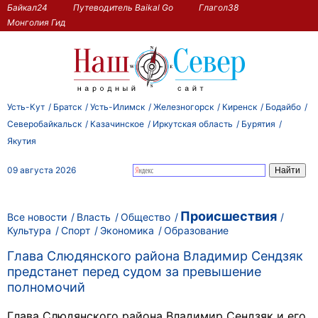
Байкал24
Путеводитель Baikal Go
Глагол38
Монголия Гид
Усть-Кут
Братск
Усть-Илимск
Железногорск
Киренск
Бодайбо
Северобайкальск
Казачинское
Иркутская область
Бурятия
Якутия
09 августа 2026
Происшествия
Все новости
Власть
Общество
Культура
Спорт
Экономика
Образование
Глава Слюдянского района Владимир Сендзяк
предстанет перед судом за превышение
полномочий
Глава Слюдянского района Владимир Сендзяк и его