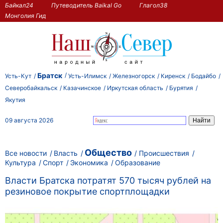
Байкал24
Путеводитель Baikal Go
Глагол38
Монголия Гид
Братск
Усть-Кут
Усть-Илимск
Железногорск
Киренск
Бодайбо
Северобайкальск
Казачинское
Иркутская область
Бурятия
Якутия
09 августа 2026
Общество
Все новости
Власть
Происшествия
Культура
Спорт
Экономика
Образование
Власти Братска потратят 570 тысяч рублей на
резиновое покрытие спортплощадки