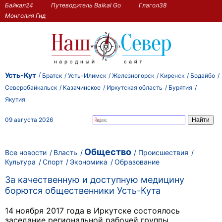
Байкал24
Путеводитель Baikal Go
Глагол38
Монголия Гид
Усть-Кут
Братск
Усть-Илимск
Железногорск
Киренск
Бодайбо
Северобайкальск
Казачинское
Иркутская область
Бурятия
Якутия
09 августа 2026
Общество
Все новости
Власть
Происшествия
Культура
Спорт
Экономика
Образование
За качественную и доступную медицину
борются общественники Усть-Кута
14 ноября 2017 года в Иркутске состоялось
заседание региональной рабочей группы