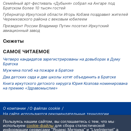
Семейный арт-фестиваль «Дубыня» собрал на Ангаре под
Братском более 10 тысяч гостей
Губернатор Иркутской области Игорь Кобзев поздравил жителей
Черемховского района с вековым юбилеем
Президент России Владимир Путин посетил Иркутский
авиационный завод
Сюжеты
САМОЕ ЧИТАЕМОЕ
Четверо кандидатов зарегистрированы на довыборах в Думу
Братска
Мужчина погиб на пожаре в Братске
Два детских сада и две школы хотят объединить в Братске
Книга иркутского детского хирурга Юрия Козлова номинирована
на премию «Здравомыслие»
О компании
О файлах cookie
На сайте используются рекомендательные технологии
Пользуясь нашим сайтом, вы соглашаетесь с тем, что мы
На сайте размещаются материалы ИА «Наш Север». Все права охраняются
законом.
используем
cookie-файлы
для сбора статистической
При использовании материалов агентства на других сайтах, обязательна
информации сервисами "Яндекс.Метрика" и "LiveInternet",а
гиперссылка.