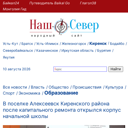
Байкал24
Путеводитель Baikal Go
Глагол38
Монголия Гид
Киренск
Усть-Кут
Братск
Усть-Илимск
Железногорск
Бодайбо
Северобайкальск
Казачинское
Иркутская область
Бурятия
Якутия
10 августа 2026
Все новости
Власть
Общество
Происшествия
Культура
Образование
Спорт
Экономика
В поселке Алексеевск Киренского района
после капитального ремонта открылся корпус
начальной школы