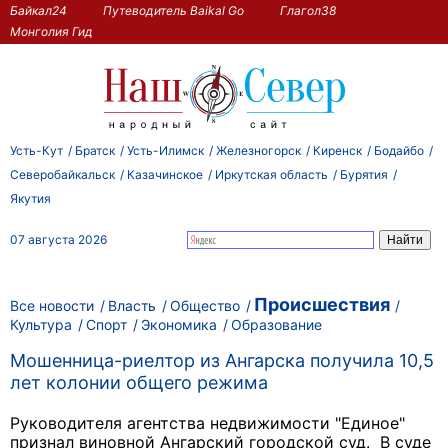
Байкал24
Путеводитель Baikal Go
Глагол38
Монголия Гид
Усть-Кут
Братск
Усть-Илимск
Железногорск
Киренск
Бодайбо
Северобайкальск
Казачинское
Иркутская область
Бурятия
Якутия
07 августа 2026
Происшествия
Все новости
Власть
Общество
Культура
Спорт
Экономика
Образование
Мошенница-риелтор из Ангарска получила 10,5
лет колонии общего режима
Руководителя агентства недвижимости "Единое"
признал виновной Ангарский городской суд. В суде