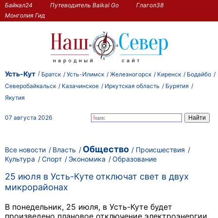
Байкал24
Путеводитель Baikal Go
Глагол38
Монголия Гид
Усть-Кут
Братск
Усть-Илимск
Железногорск
Киренск
Бодайбо
Северобайкальск
Казачинское
Иркутская область
Бурятия
Якутия
07 августа 2026
Общество
Все новости
Власть
Происшествия
Культура
Спорт
Экономика
Образование
25 июля в Усть-Куте отключат свет в двух
микрорайонах
В понедельник, 25 июля, в Усть-Куте будет
произведено плановое отключение электроэнергии