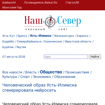
Байкал24
Путеводитель Baikal Go
Глагол38
Монголия Гид
Усть-Илимск
Усть-Кут
Братск
Железногорск
Киренск
Бодайбо
Северобайкальск
Казачинское
Иркутская область
Бурятия
Якутия
07 августа 2026
Общество
Все новости
Власть
Происшествия
Культура
Спорт
Экономика
Образование
Человеческий образ Усть-Илимска
сгенерировала нейросеть
Человеческий образ Усть-Илимска сгенерировала