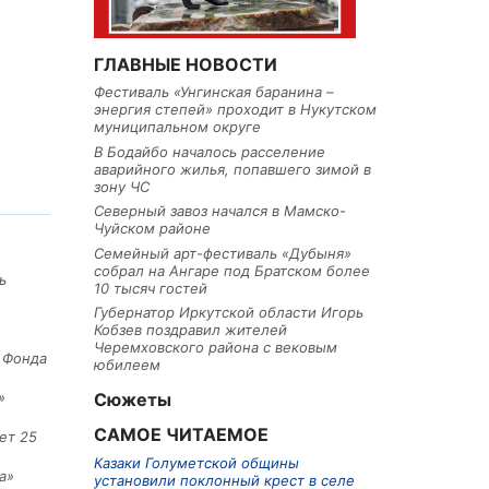
ГЛАВНЫЕ НОВОСТИ
Фестиваль «Унгинская баранина –
энергия степей» проходит в Нукутском
муниципальном округе
В Бодайбо началось расселение
аварийного жилья, попавшего зимой в
зону ЧС
Северный завоз начался в Мамско-
Чуйском районе
Семейный арт-фестиваль «Дубыня»
собрал на Ангаре под Братском более
ь
10 тысяч гостей
Губернатор Иркутской области Игорь
Кобзев поздравил жителей
Черемховского района с вековым
е Фонда
юбилеем
»
Сюжеты
САМОЕ ЧИТАЕМОЕ
ет 25
Казаки Голуметской общины
а»
установили поклонный крест в селе