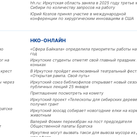
hh.ru: Иркутская область заняла в 2025 году третье 
Сибири по количеству запросов на работу
Юрий Козлов принял участие в международной
конференции по хирургическим инновациям в США
НКО-ОНЛАЙН
во
«Сфера Байкала» определила приоритеты работы на
год
ог на
Иркутские студенты отметят свой главный праздник 
коньках
 крест
В Иркутске пройдет инклюзивный театральный фест
«Открытая рампа. Свой путь»
Льготный заём в 9 милл
ы через
Иркутский союз библиофилов открывает новый сезо
рублей получит
публичных лекций 25 января
машиностроительное пр
Приглашение посмотреть на комету
из Иркутской области
Иркутский проект «Телескопы для сибирских дерев
получил грант
ратске
Иркутский зоосад собирает новогодние елки на кор
животным
3 фото
Валерий Фомин переизбран на пост председателя
т
Общественной палаты Братска
Иркутяне могут вызвать такси для вывоза мусора из