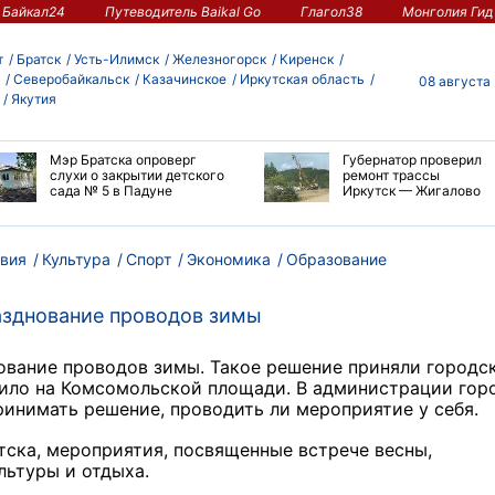
Байкал24
Путеводитель Baikal Go
Глагол38
Монголия Гид
т
Братск
Усть-Илимск
Железногорск
Киренск
Северобайкальск
Казачинское
Иркутская область
08 августа
Якутия
Мэр Братска опроверг
Губернатор проверил
слухи о закрытии детского
ремонт трассы
сада № 5 в Падуне
Иркутск — Жигалово
вия
Культура
Спорт
Экономика
Образование
азднование проводов зимы
ование проводов зимы. Такое решение приняли городс
ило на Комсомольской площади. В администрации гор
ринимать решение, проводить ли мероприятие у себя.
тска, мероприятия, посвященные встрече весны,
ультуры и отдыха.