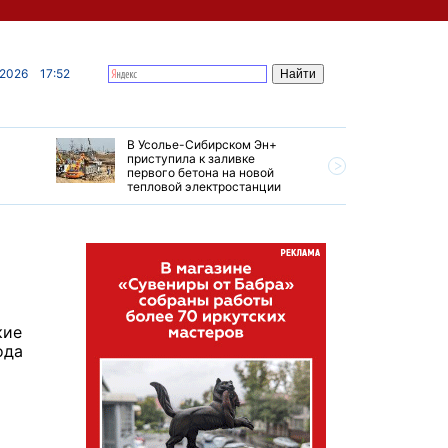
 2026
17:52
В Усолье-Сибирском Эн+
Гендирек
приступила к заливке
авиазаво
первого бетона на новой
трудовом
тепловой электростанции
привет о
кие
ода