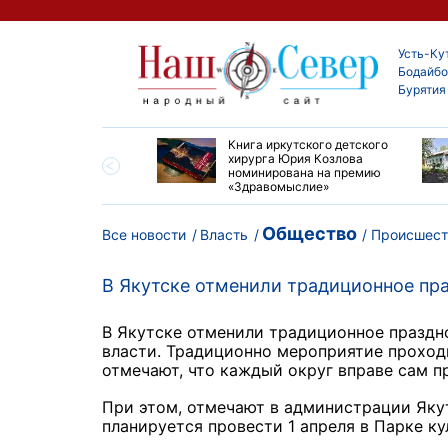
Усть-Ку
Бодайбо
Бурятия
ие забеги и взрослые
Книга иркутского детского
ы большой эстафеты
хирурга Юрия Козлова
олюса»
номинирована на премию
«Здравомыслие»
Общество
Все новости
Власть
Происшест
В Якутске отменили традиционное пр
В Якутске отменили традиционное праздн
власти. Традиционно мероприятие проход
отмечают, что каждый округ вправе сам п
При этом, отмечают в администрации Яку
планируется провести 1 апреля в Парке к