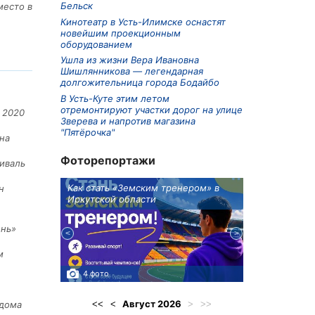
Бельск
место в
Кинотеатр в Усть-Илимске оснастят
новейшим проекционным
оборудованием
Ушла из жизни Вера Ивановна
Шишлянникова — легендарная
долгожительница города Бодайбо
В Усть-Куте этим летом
отремонтируют участки дорог на улице
 2020
Зверева и напротив магазина
"Пятёрочка"
на
Фоторепортажи
иваль
ионов
Как стать «Земским тренером» в
Три охотника
н
Иркутской области
в Киренском 
едприятие
ень»
м
4 фото
3 фото
Август
2026
<<
<
>
>>
 дома