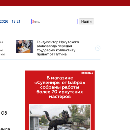
 2026
13:21
н+
Гендиректор Иркутского
Иркутски
авиазавода передал
подтверд
ой
трудовому коллективу
уровень 
ции
привет от Путина
США
 Об
рмила