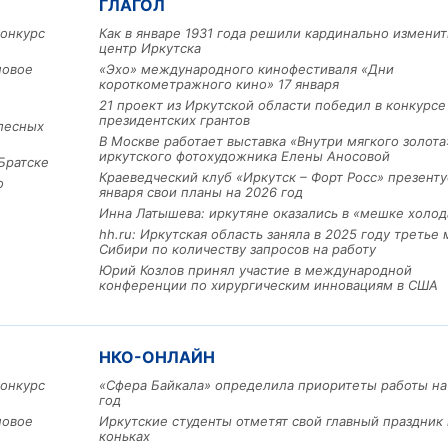
ГЛАГОЛ
конкурс
Как в январе 1931 года решили кардинально изменит
центр Иркутска
новое
«Эхо» международного кинофестиваля «Дни
короткометражного кино» 17 января
21 проект из Иркутской области победил в конкурс
президентских грантов
лесных
В Москве работает выставка «Внутри мягкого золота
иркутского фотохудожника Елены Аносовой
Братске
Льготный заём в 9 милл
Краеведческий клуб «Иркутск – Форт Росс» презенту
о
рублей получит
января свои планы на 2026 год
машиностроительное пр
Инна Латышева: иркутяне оказались в «мешке холод
из Иркутской области
hh.ru: Иркутская область заняла в 2025 году третье 
Сибири по количеству запросов на работу
Юрий Козлов принял участие в международной
конференции по хирургическим инновациям в США
3 фото
НКО-ОНЛАЙН
конкурс
«Сфера Байкала» определила приоритеты работы на
год
новое
Иркутские студенты отметят свой главный праздник 
коньках