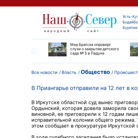
Усть-Ку
Бодайбо
Бурятия
утской области
Мэр Братска опроверг
ают дороги до
слухи о закрытии детского
ска
сада № 5 в Падуне
Общество
Все новости
Власть
Происшест
В Приангарье отправили на 12 лет в 
В Иркутске областной суд вынес приговор
Ордынский, которая довела заморила сво
виновной, ее приговорили к 12 годам лиш
исправительной колонии общего режима. Т
этом сообщает в прокуратуре Иркутской 
В ходе судебного заседания было установл