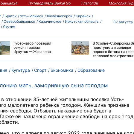
Байкал24
Путеводитель Baikal Go
Глагол38
Монголия Гид
т
Братск
Усть-Илимск
Железногорск
Киренск
Северобайкальск
Казачинское
Иркутская область
07 августа
Якутия
Губернатор проверил
В Усолье-Сибирском Э
ремонт трассы
приступила к заливке
Иркутск — Жигалово
первого бетона на нов
тепловой электростан
вия
Культура
Спорт
Экономика
Образование
колонию мать, заморившую сына голодом
 в отношении 35-летней жительницы поселка Усть-
его малолетнего ребенка голодом. Женщина признана
ения свободы. Отбывать наказание она будет в
акже ей назначено ограничение свободы на срок 1 год
области.
ено, что с апреля по август 2022 года женщина не ко