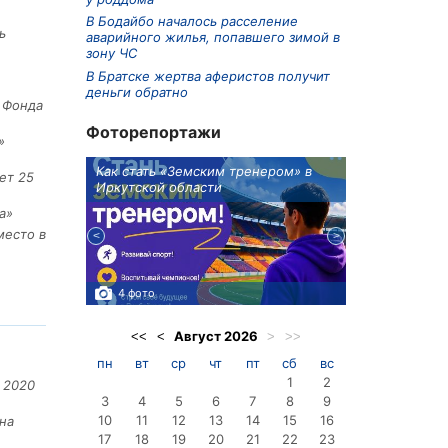
В Бодайбо началось расселение
ь
аварийного жилья, попавшего зимой в
зону ЧС
В Братске жертва аферистов получит
деньги обратно
е Фонда
Фоторепортажи
»
ионов
Как стать «Земским тренером» в
Три охотника
ет 25
Иркутской области
в Киренском 
едприятие
а»
место в
4 фото
3 фото
Август
2026
<<
<
>
>>
пн
вт
ср
чт
пт
сб
вс
1
2
 2020
3
4
5
6
7
8
9
10
11
12
13
14
15
16
на
17
18
19
20
21
22
23