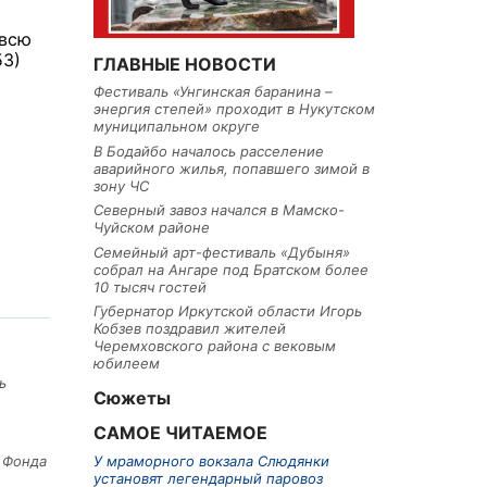
 всю
53)
ГЛАВНЫЕ НОВОСТИ
Фестиваль «Унгинская баранина –
энергия степей» проходит в Нукутском
муниципальном округе
В Бодайбо началось расселение
аварийного жилья, попавшего зимой в
зону ЧС
Северный завоз начался в Мамско-
Чуйском районе
Семейный арт-фестиваль «Дубыня»
собрал на Ангаре под Братском более
10 тысяч гостей
Губернатор Иркутской области Игорь
Кобзев поздравил жителей
Черемховского района с вековым
юбилеем
ь
Сюжеты
САМОЕ ЧИТАЕМОЕ
У мраморного вокзала Слюдянки
е Фонда
установят легендарный паровоз