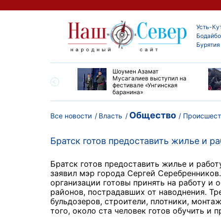
Усть-Ку
Бодайбо
Бурятия
ские детские хирурги
Шоумен Азамат
ердили свой высокий
Мусагалиев выступил на
нь на конгрессе в
фестивале «Унгинская
баранина»
Общество
Все новости
Власть
Происшест
Братск готов предоставить жилье и р
Братск готов предоставить жилье и работ
заявил мэр города Сергей Серебренников
организации готовы принять на работу и 
районов, пострадавших от наводнения. Т
бульдозеров, строители, плотники, монта
того, около ста человек готов обучить и 