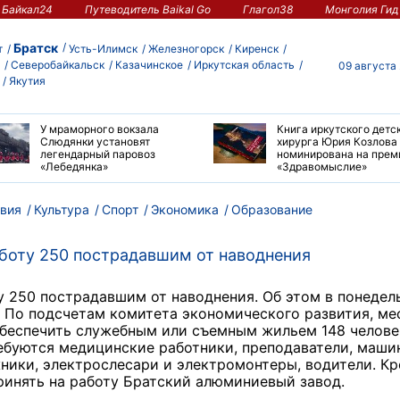
Байкал24
Путеводитель Baikal Go
Глагол38
Монголия Гид
Братск
т
Усть-Илимск
Железногорск
Киренск
Северобайкальск
Казачинское
Иркутская область
09 августа
Якутия
У мраморного вокзала
Книга иркутского детс
Слюдянки установят
хирурга Юрия Козлова
легендарный паровоз
номинирована на пре
«Лебедянка»
«Здравомыслие»
вия
Культура
Спорт
Экономика
Образование
аботу 250 пострадавшим от наводнения
у 250 пострадавшим от наводнения. Об этом в понедел
. По подсчетам комитета экономического развития, ме
обеспечить служебным или съемным жильем 148 челове
ребуются медицинские работники, преподаватели, маш
жники, электрослесари и электромонтеры, водители. К
принять на работу Братский алюминиевый завод.