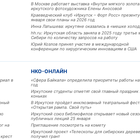
В Москве работает выставка «Внутри мягкого золота
иркутского фотохудожника Елены Аносовой
Краеведческий клуб «Иркутск – Форт Росс» презенту
января свои планы на 2026 год
Инна Латышева: иркутяне оказались в «мешке холод
hh.ru: Иркутская область заняла в 2025 году третье 
Сибири по количеству запросов на работу
Юрий Козлов принял участие в международной
конференции по хирургическим инновациям в США
НКО-ОНЛАЙН
Льготный заём в 9 милл
рублей получит
риал в
«Сфера Байкала» определила приоритеты работы на
машиностроительное пр
год
из Иркутской области
Иркутские студенты отметят свой главный праздник 
коньках
арный
В Иркутске пройдет инклюзивный театральный фест
«Открытая рампа. Свой путь»
3 фото
во
Иркутский союз библиофилов открывает новый сезо
публичных лекций 25 января
ог на
Приглашение посмотреть на комету
Иркутский проект «Телескопы для сибирских дерев
 крест
получил грант