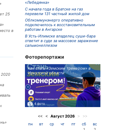
«Лебедянка»
»
С начала года в Братске на газ
перевели 131 частный жилой дом
ет 25
Облкоммунэнерго оперативно
а»
подключилось к восстановительным
работам в Ангарске
место в
В Усть-Илимске владелец суши-бара
ответит в суде за массовое заражение
сальмонеллезом
Фоторепортажи
ионов
Как стать «Земским тренером» в
Три охотника
Иркутской области
в Киренском 
 2020
едприятие
на
иваль
4 фото
3 фото
н
Август
2026
<<
<
>
>>
ень»
пн
вт
ср
чт
пт
сб
вс
1
2