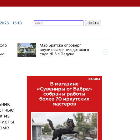
 2026
15:10
кого
Мэр Братска опроверг
Губернат
слухи о закрытии детского
ремонт т
мию
сада № 5 в Падуне
Иркутск 
ьник
стные
к из
инисты
роме