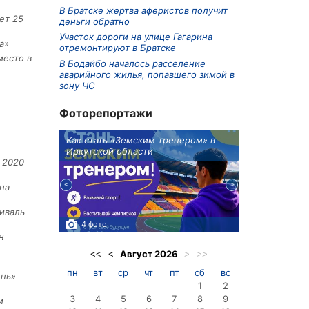
В Братске жертва аферистов получит
ет 25
деньги обратно
Участок дороги на улице Гагарина
а»
отремонтируют в Братске
место в
В Бодайбо началось расселение
аварийного жилья, попавшего зимой в
зону ЧС
Фоторепортажи
ионов
Как стать «Земским тренером» в
Три охотника
Иркутской области
в Киренском 
едприятие
 2020
на
иваль
4 фото
3 фото
н
Август
2026
<<
<
>
>>
пн
вт
ср
чт
пт
сб
вс
ень»
1
2
3
4
5
6
7
8
9
м