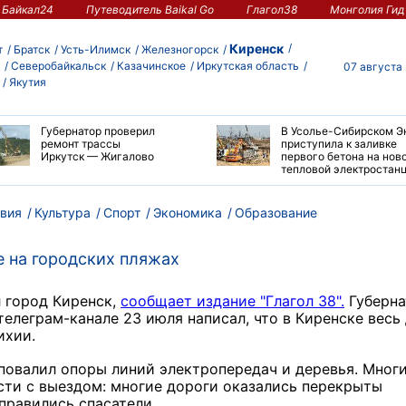
Байкал24
Путеводитель Baikal Go
Глагол38
Монголия Гид
Киренск
т
Братск
Усть-Илимск
Железногорск
Северобайкальск
Казачинское
Иркутская область
07 августа
Якутия
Губернатор проверил
В Усолье-Сибирском Э
ремонт трассы
приступила к заливке
Иркутск — Жигалово
первого бетона на нов
тепловой электростан
вия
Культура
Спорт
Экономика
Образование
е на городских пляжах
 город Киренск,
сообщает издание "Глагол 38".
Губерна
елеграм-канале 23 июля написал, что в Киренске весь
ихии.
повалил опоры линий электропередач и деревья. Мног
сти с выездом: многие дороги оказались перекрыты
правились спасатели.