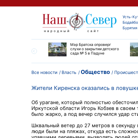
Усть-Ку
Бодайбо
Бурятия
утской области
Мэр Братска опроверг
ают дороги до
слухи о закрытии детского
ска
сада № 5 в Падуне
Общество
Все новости
Власть
Происшест
Жители Киренска оказались в ловушк
Об урагане, который полностью обесточил
Иркутской области Игорь Кобзев в своем т
было жарко, а под вечер случился удар ст
Шквальный ветер до 27 метров в секунду 
люди были на пляжах, откуда есть сложно
упавшими деревьями, вызволять людей от