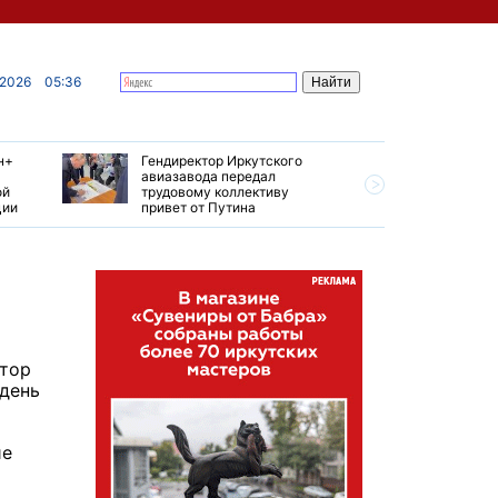
 2026
05:36
н+
Гендиректор Иркутского
Иркутски
авиазавода передал
подтверд
ой
трудовому коллективу
уровень 
ции
привет от Путина
США
тор
 день
ие