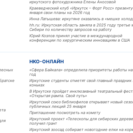
иркутского фотохудожника Елены Аносовой
Краеведческий клуб «Иркутск – Форт Росс» презенту
января свои планы на 2026 год
Инна Латышева: иркутяне оказались в «мешке холод
hh.ru: Иркутская область заняла в 2025 году третье 
Сибири по количеству запросов на работу
Юрий Козлов принял участие в международной
конференции по хирургическим инновациям в США
Льготный заём в 9 милл
НКО-ОНЛАЙН
рублей получит
машиностроительное пр
лесных
«Сфера Байкала» определила приоритеты работы на
год
из Иркутской области
Братске
Иркутские студенты отметят свой главный праздник 
коньках
В Иркутске пройдет инклюзивный театральный фест
«Открытая рампа. Свой путь»
3 фото
Иркутский союз библиофилов открывает новый сезо
публичных лекций 25 января
ета
Приглашение посмотреть на комету
Иркутский проект «Телескопы для сибирских дерев
для
получил грант
Иркутский зоосад собирает новогодние елки на кор