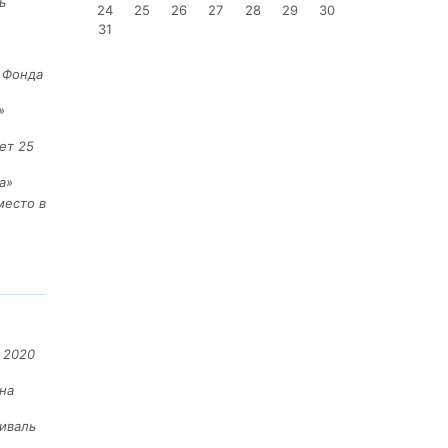
ь
24
25
26
27
28
29
30
31
е Фонда
»
ет 25
а»
место в
 2020
на
иваль