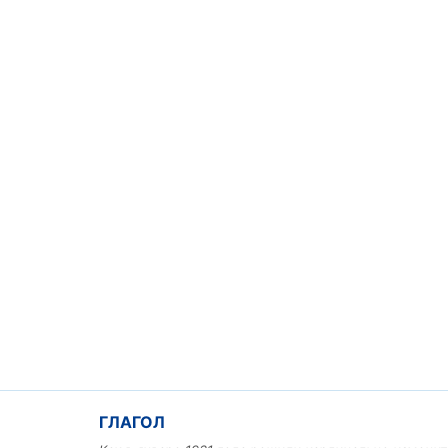
Льготный заём в 9 милл
рублей получит
машиностроительное пр
из Иркутской области
3 фото
ГЛАГОЛ