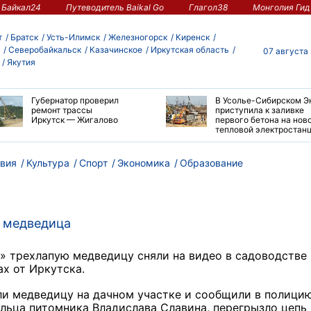
Байкал24
Путеводитель Baikal Go
Глагол38
Монголия Гид
т
Братск
Усть-Илимск
Железногорск
Киренск
Северобайкальск
Казачинское
Иркутская область
07 августа
Якутия
Губернатор проверил
В Усолье-Сибирском Э
ремонт трассы
приступила к заливке
Иркутск — Жигалово
первого бетона на нов
тепловой электростан
вия
Культура
Спорт
Экономика
Образование
я медведица
» трехлапую медведицу сняли на видео в садоводстве 
х от Иркутска.
ли медведицу на дачном участке и сообщили в полицию
льца питомника Владислава Славина, перегрызло цепь