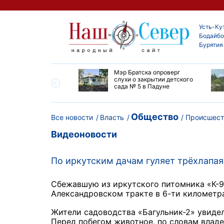
Усть-Ку
Бодайбо
Бурятия
утской области
Мэр Братска опроверг
ают дороги до
слухи о закрытии детского
ска
сада № 5 в Падуне
Общество
Все новости
Власть
Происшест
Видеоновости
По иркутским дачам гуляет трёхлапа
Сбежавшую из иркутского питомника «К-9
Александровском тракте в 6-ти километра
Жители садоводства «Багульник-2» увиде
Перед побегом животное, по словам владе