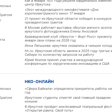
Как в январе 1931 года решили кардинально изменит
центр Иркутска
лесных
«Эхо» международного кинофестиваля «Дни
короткометражного кино» 17 января
Братске
21 проект из Иркутской области победил в конкурс
о
президентских грантов
В Москве работает выставка «Внутри мягкого золота
иркутского фотохудожника Елены Аносовой
Краеведческий клуб «Иркутск – Форт Росс» презенту
ета
января свои планы на 2026 год
Инна Латышева: иркутяне оказались в «мешке холод
hh.ru: Иркутская область заняла в 2025 году третье 
Сибири по количеству запросов на работу
Юрий Козлов принял участие в международной
конференции по хирургическим инновациям в США
НКО-ОНЛАЙН
лесных
«Сфера Байкала» определила приоритеты работы на
год
Братске
Иркутские студенты отметят свой главный праздник 
коньках
В Иркутске пройдет инклюзивный театральный фест
«Открытая рампа. Свой путь»