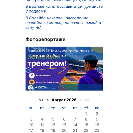
В Братске хотят поставить фигуру аиста
у роддома
В Бодайбо началось расселение
аварийного жилья, попавшего зимой в
зону ЧС
Фоторепортажи
ионов
Как стать «Земским тренером» в
Три охотника
Иркутской области
в Киренском 
едприятие
4 фото
3 фото
Август
2026
<<
<
>
>>
пн
вт
ср
чт
пт
сб
вс
1
2
3
4
5
6
7
8
9
10
11
12
13
14
15
16
17
18
19
20
21
22
23