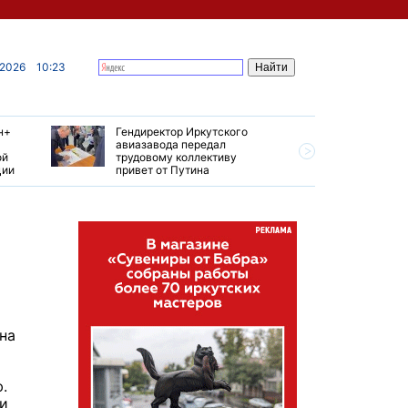
 2026
10:23
н+
Гендиректор Иркутского
Иркутски
авиазавода передал
подтверд
ой
трудовому коллективу
уровень 
ции
привет от Путина
США
на
.
 и