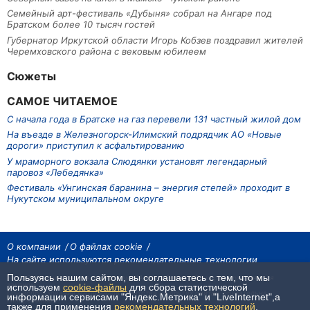
Семейный арт-фестиваль «Дубыня» собрал на Ангаре под
Братском более 10 тысяч гостей
Губернатор Иркутской области Игорь Кобзев поздравил жителей
Черемховского района с вековым юбилеем
Сюжеты
САМОЕ ЧИТАЕМОЕ
С начала года в Братске на газ перевели 131 частный жилой дом
На въезде в Железногорск-Илимский подрядчик АО «Новые
дороги» приступил к асфальтированию
У мраморного вокзала Слюдянки установят легендарный
паровоз «Лебедянка»
Фестиваль «Унгинская баранина – энергия степей» проходит в
Нукутском муниципальном округе
О компании
О файлах cookie
На сайте используются рекомендательные технологии
Пользуясь нашим сайтом, вы соглашаетесь с тем, что мы
На сайте размещаются материалы ИА «Наш Север». Все права охраняются
законом.
используем
cookie-файлы
для сбора статистической
При использовании материалов агентства на других сайтах, обязательна
информации сервисами "Яндекс.Метрика" и "LiveInternet",а
гиперссылка.
также для применения
рекомендательных технологий
.