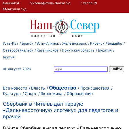
Байкал24
Путеводитель Baikal Go
Глагол38
Монголия Гид
Усть-Кут
Братск
Усть-Илимск
Железногорск
Киренск
Бодайбо
Северобайкальск
Казачинское
Иркутская область
Бурятия
Якутия
08 августа 2026
Общество
Все новости
Власть
Происшествия
Культура
Спорт
Экономика
Образование
Сбербанк в Чите выдал первую
«Дальневосточную ипотеку» для педагогов и
врачей
В Чите Сбербанк выдал первую «Дальневосточную