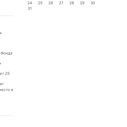
24
25
26
27
28
29
30
31
ь
е Фонда
»
ет 25
а»
место в