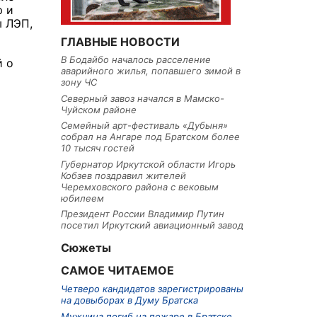
р и
ы ЛЭП,
ГЛАВНЫЕ НОВОСТИ
В Бодайбо началось расселение
й о
аварийного жилья, попавшего зимой в
зону ЧС
Северный завоз начался в Мамско-
Чуйском районе
Семейный арт-фестиваль «Дубыня»
собрал на Ангаре под Братском более
10 тысяч гостей
Губернатор Иркутской области Игорь
Кобзев поздравил жителей
Черемховского района с вековым
юбилеем
Президент России Владимир Путин
посетил Иркутский авиационный завод
Сюжеты
САМОЕ ЧИТАЕМОЕ
Четверо кандидатов зарегистрированы
на довыборах в Думу Братска
Мужчина погиб на пожаре в Братске