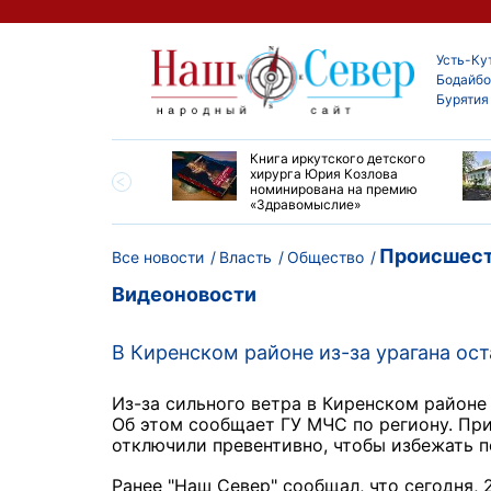
Усть-Ку
Бодайбо
Бурятия
ие забеги и взрослые
Книга иркутского детского
ы большой эстафеты
хирурга Юрия Козлова
олюса»
номинирована на премию
«Здравомыслие»
Происшест
Все новости
Власть
Общество
Видеоновости
В Киренском районе из-за урагана ост
Из-за сильного ветра в Киренском районе
Об этом сообщает ГУ МЧС по региону. При
отключили превентивно, чтобы избежать п
Ранее "Наш Север" сообщал, что сегодня,