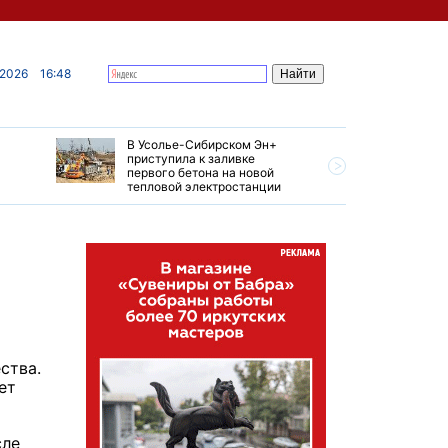
 2026
16:48
В Усолье-Сибирском Эн+
Гендирек
приступила к заливке
авиазаво
первого бетона на новой
трудовом
тепловой электростанции
привет о
ства.
ет
сле