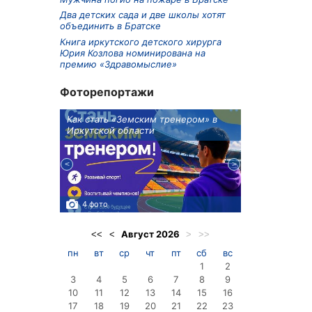
Два детских сада и две школы хотят
объединить в Братске
Книга иркутского детского хирурга
Юрия Козлова номинирована на
премию «Здравомыслие»
Фоторепортажи
ионов
Как стать «Земским тренером» в
Три охотника
Иркутской области
в Киренском 
едприятие
4 фото
3 фото
Август
2026
<<
<
>
>>
пн
вт
ср
чт
пт
сб
вс
1
2
3
4
5
6
7
8
9
10
11
12
13
14
15
16
17
18
19
20
21
22
23