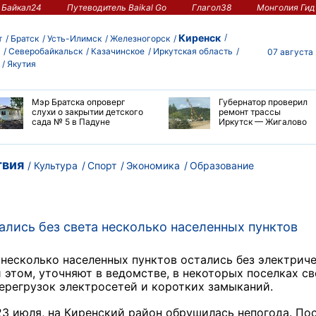
Байкал24
Путеводитель Baikal Go
Глагол38
Монголия Гид
Киренск
т
Братск
Усть-Илимск
Железногорск
Северобайкальск
Казачинское
Иркутская область
07 августа
Якутия
Мэр Братска опроверг
Губернатор проверил
слухи о закрытии детского
ремонт трассы
сада № 5 в Падуне
Иркутск — Жигалово
вия
Культура
Спорт
Экономика
Образование
ались без света несколько населенных пунктов
 несколько населенных пунктов остались без электриче
 этом, уточняют в ведомстве, в некоторых поселках св
ерегрузок электросетей и коротких замыканий.
 23 июля, на Киренский район обрушилась непогода. По