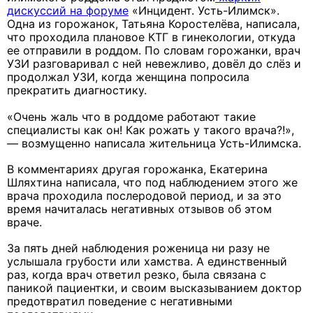
дискуссий на форуме
«Инцидент. Усть-Илимск».
Одна из горожанок, Татьяна Коростелёва, написала,
что проходила плановое КТГ в гинекологии, откуда
ее отправили в роддом. По словам горожанки, врач
УЗИ разговаривал с ней невежливо, довёл до слёз и
продолжал УЗИ, когда женщина попросила
прекратить диагностику.
«Очень жаль что в роддоме работают такие
специалисты как он! Как рожать у такого врача?!»,
— возмущенно написала жительница Усть-Илимска.
В комментариях другая горожанка, Екатерина
Шляхтина написала, что под наблюдением этого же
врача проходила послеродовой период, и за это
время начиталась негативных отзывов об этом
враче.
За пять дней наблюдения роженица ни разу не
услышала грубости или хамства. А единственный
раз, когда врач ответил резко, была связана с
паникой пациентки, и своим высказыванием доктор
предотвратил поведение с негативными