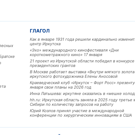
ГЛАГОЛ
Как в январе 1931 года решили кардинально изменит
центр Иркутска
лесных
«Эхо» международного кинофестиваля «Дни
короткометражного кино» 17 января
Братске
21 проект из Иркутской области победил в конкурс
Льготный заём в 9 милл
о
президентских грантов
рублей получит
машиностроительное пр
В Москве работает выставка «Внутри мягкого золота
из Иркутской области
иркутского фотохудожника Елены Аносовой
Краеведческий клуб «Иркутск – Форт Росс» презенту
ета
января свои планы на 2026 год
Инна Латышева: иркутяне оказались в «мешке холод
3 фото
hh.ru: Иркутская область заняла в 2025 году третье 
Сибири по количеству запросов на работу
Юрий Козлов принял участие в международной
конференции по хирургическим инновациям в США