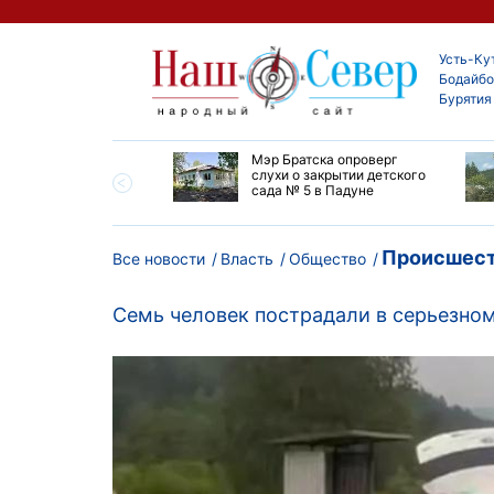
Усть-Ку
Бодайбо
Бурятия
утской области
Мэр Братска опроверг
ают дороги до
слухи о закрытии детского
ска
сада № 5 в Падуне
Происшест
Все новости
Власть
Общество
Семь человек пострадали в серьезно