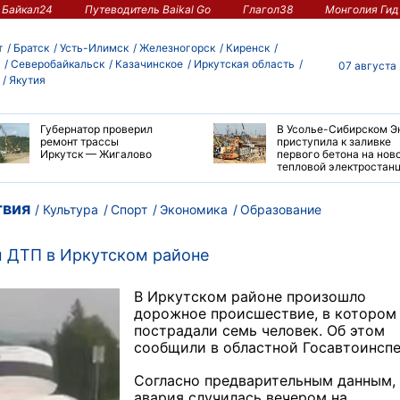
Байкал24
Путеводитель Baikal Go
Глагол38
Монголия Гид
т
Братск
Усть-Илимск
Железногорск
Киренск
Северобайкальск
Казачинское
Иркутская область
07 августа
Якутия
Губернатор проверил
В Усолье-Сибирском Э
ремонт трассы
приступила к заливке
Иркутск — Жигалово
первого бетона на нов
тепловой электростан
вия
Культура
Спорт
Экономика
Образование
м ДТП в Иркутском районе
В Иркутском районе произошло
дорожное происшествие, в котором
пострадали семь человек. Об этом
сообщили в областной Госавтоинспе
Согласно предварительным данным,
авария случилась вечером на