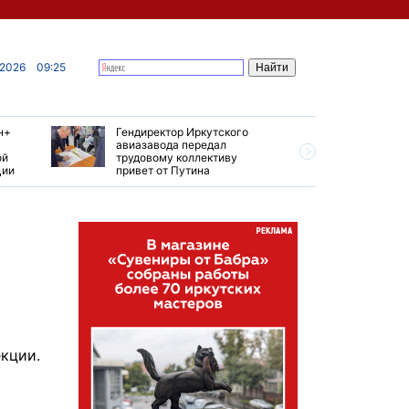
 2026
09:25
н+
Гендиректор Иркутского
Иркутски
авиазавода передал
подтверд
ой
трудовому коллективу
уровень 
ции
привет от Путина
США
кции.