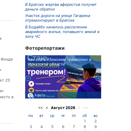
В Братске жертва аферистов получит
деньги обратно
Участок дороги на улице Гагарина
отремонтируют в Братске
В Бодайбо началось расселение
аварийного жилья, попавшего зимой в
зону ЧС
ь
Фоторепортажи
е Фонда
ионов
Как стать «Земским тренером» в
Три охотника
Иркутской области
в Киренском 
едприятие
»
ет 25
а»
4 фото
3 фото
место в
Август
2026
<<
<
>
>>
пн
вт
ср
чт
пт
сб
вс
1
2
3
4
5
6
7
8
9