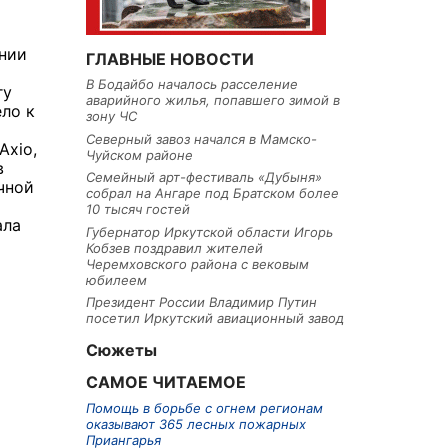
ении
ГЛАВНЫЕ НОВОСТИ
В Бодайбо началось расселение
гу
аварийного жилья, попавшего зимой в
ело к
зону ЧС
Северный завоз начался в Мамско-
Axio,
Чуйском районе
в
Семейный арт-фестиваль «Дубыня»
чной
собрал на Ангаре под Братском более
10 тысяч гостей
ала
Губернатор Иркутской области Игорь
Кобзев поздравил жителей
Черемховского района с вековым
юбилеем
Президент России Владимир Путин
посетил Иркутский авиационный завод
Сюжеты
САМОЕ ЧИТАЕМОЕ
Помощь в борьбе с огнем регионам
оказывают 365 лесных пожарных
Приангарья