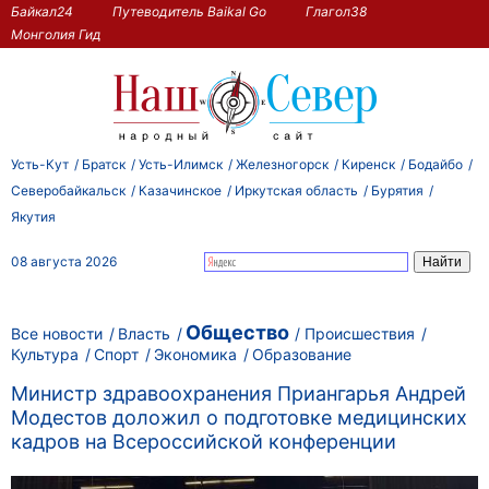
Байкал24
Путеводитель Baikal Go
Глагол38
Монголия Гид
Усть-Кут
Братск
Усть-Илимск
Железногорск
Киренск
Бодайбо
Северобайкальск
Казачинское
Иркутская область
Бурятия
Якутия
08 августа 2026
Общество
Все новости
Власть
Происшествия
Культура
Спорт
Экономика
Образование
Министр здравоохранения Приангарья Андрей
Модестов доложил о подготовке медицинских
кадров на Всероссийской конференции