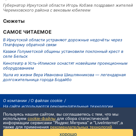
Губернатор Иркутской области Игорь Кобзев поздравил жителей
Черемховского района с вековым юбилеем
Сюжеты
САМОЕ ЧИТАЕМОЕ
В Иркутской области устраняют дорожные недочёты через
Платформу обратной связи
Казаки Голуметской общины установили поклонный крест в
селе Бельск
Кинотеатр в Усть-Илимске оснастят новейшим проекционным
оборудованием
Ушла из жизни Вера Ивановна Шишлянникова — легендарная
долгожительница города Бодайбо
О компании
О файлах cookie
На сайте используются рекомендательные технологии
Пользуясь нашим сайтом, вы соглашаетесь с тем, что мы
На сайте размещаются материалы ИА «Наш Север». Все права охраняются
законом.
используем
cookie-файлы
для сбора статистической
При использовании материалов агентства на других сайтах, обязательна
информации сервисами "Яндекс.Метрика" и "LiveInternet",а
гиперссылка.
также для применения
рекомендательных технологий
.
16+
хорошо