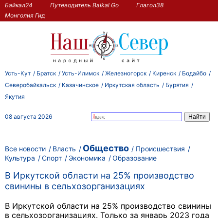
Байкал24
Путеводитель Baikal Go
Глагол38
Монголия Гид
Усть-Кут
Братск
Усть-Илимск
Железногорск
Киренск
Бодайбо
Северобайкальск
Казачинское
Иркутская область
Бурятия
Якутия
08 августа 2026
Общество
Все новости
Власть
Происшествия
Культура
Спорт
Экономика
Образование
В Иркутской области на 25% производство
свинины в сельхозорганизациях
В Иркутской области на 25% производство свинины
в сельхозорганизациях. Только за январь 2023 года