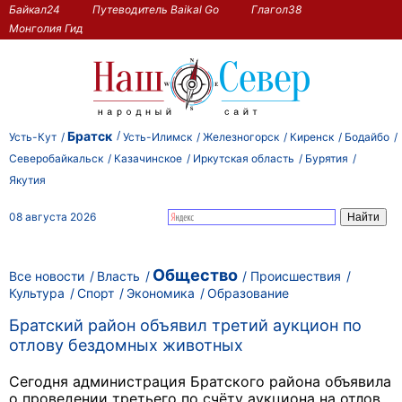
Байкал24
Путеводитель Baikal Go
Глагол38
Монголия Гид
Братск
Усть-Кут
Усть-Илимск
Железногорск
Киренск
Бодайбо
Северобайкальск
Казачинское
Иркутская область
Бурятия
Якутия
08 августа 2026
Общество
Все новости
Власть
Происшествия
Культура
Спорт
Экономика
Образование
Братский район объявил третий аукцион по
отлову бездомных животных
Сегодня администрация Братского района объявила
о проведении третьего по счёту аукциона на отлов