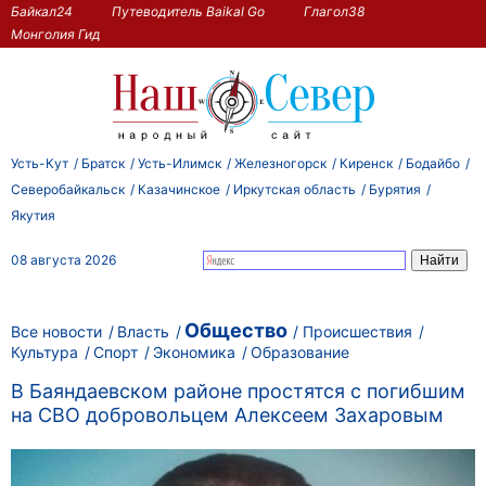
Байкал24
Путеводитель Baikal Go
Глагол38
Монголия Гид
Усть-Кут
Братск
Усть-Илимск
Железногорск
Киренск
Бодайбо
Северобайкальск
Казачинское
Иркутская область
Бурятия
Якутия
08 августа 2026
Общество
Все новости
Власть
Происшествия
Культура
Спорт
Экономика
Образование
В Баяндаевском районе простятся с погибшим
на СВО добровольцем Алексеем Захаровым