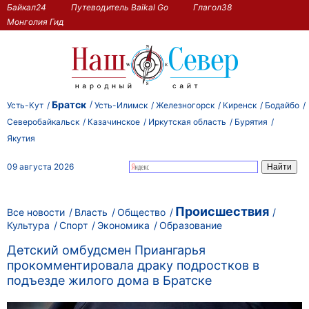
Байкал24
Путеводитель Baikal Go
Глагол38
Монголия Гид
Братск
Усть-Кут
Усть-Илимск
Железногорск
Киренск
Бодайбо
Северобайкальск
Казачинское
Иркутская область
Бурятия
Якутия
09 августа 2026
Происшествия
Все новости
Власть
Общество
Культура
Спорт
Экономика
Образование
Детский омбудсмен Приангарья
прокомментировала драку подростков в
подъезде жилого дома в Братске