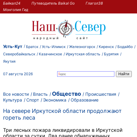
Байкал24
Путеводитель Baikal Go
Глагол38
Монголия Гид
Усть-Кут
Братск
Усть-Илимск
Железногорск
Киренск
Бодайбо
Северобайкальск
Казачинское
Иркутская область
Бурятия
Якутия
07 августа 2026
Общество
Все новости
Власть
Происшествия
Культура
Спорт
Экономика
Образование
На севере Иркутской области продолжают
гореть леса
Три лесных пожара ликвидировали в Иркутской
области за сутки. Два ранее обнаруженных