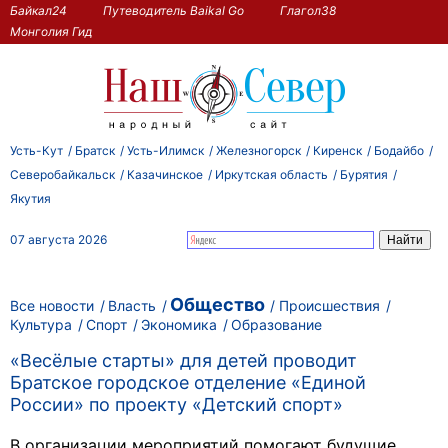
Байкал24
Путеводитель Baikal Go
Глагол38
Монголия Гид
Усть-Кут
Братск
Усть-Илимск
Железногорск
Киренск
Бодайбо
Северобайкальск
Казачинское
Иркутская область
Бурятия
Якутия
07 августа 2026
Общество
Все новости
Власть
Происшествия
Культура
Спорт
Экономика
Образование
«Весёлые старты» для детей проводит
Братское городское отделение «Единой
России» по проекту «Детский спорт»
В организации мероприятий помогают будущие