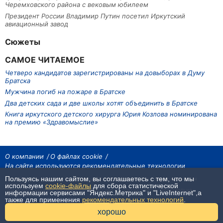
Черемховского района с вековым юбилеем
Президент России Владимир Путин посетил Иркутский
авиационный завод
Сюжеты
САМОЕ ЧИТАЕМОЕ
Четверо кандидатов зарегистрированы на довыборах в Думу
Братска
Мужчина погиб на пожаре в Братске
Два детских сада и две школы хотят объединить в Братске
Книга иркутского детского хирурга Юрия Козлова номинирована
на премию «Здравомыслие»
О компании
О файлах cookie
На сайте используются рекомендательные технологии
Пользуясь нашим сайтом, вы соглашаетесь с тем, что мы
На сайте размещаются материалы ИА «Наш Север». Все права охраняются
законом.
используем
cookie-файлы
для сбора статистической
При использовании материалов агентства на других сайтах, обязательна
информации сервисами "Яндекс.Метрика" и "LiveInternet",а
гиперссылка.
также для применения
рекомендательных технологий
.
16+
хорошо