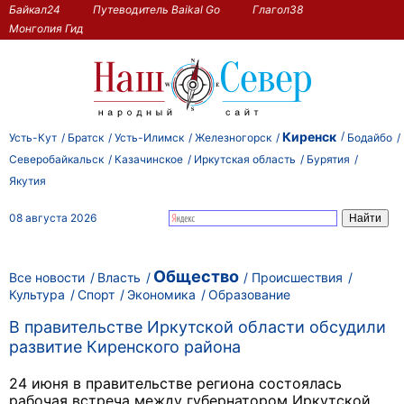
Байкал24
Путеводитель Baikal Go
Глагол38
Монголия Гид
Киренск
Усть-Кут
Братск
Усть-Илимск
Железногорск
Бодайбо
Северобайкальск
Казачинское
Иркутская область
Бурятия
Якутия
08 августа 2026
Общество
Все новости
Власть
Происшествия
Культура
Спорт
Экономика
Образование
В правительстве Иркутской области обсудили
развитие Киренского района
24 июня в правительстве региона состоялась
рабочая встреча между губернатором Иркутской