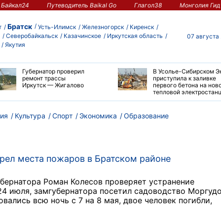
Байкал24
Путеводитель Baikal Go
Глагол38
Монголия Гид
Братск
т
Усть-Илимск
Железногорск
Киренск
Северобайкальск
Казачинское
Иркутская область
07 августа
Якутия
Губернатор проверил
В Усолье-Сибирском Э
ремонт трассы
приступила к заливке
Иркутск — Жигалово
первого бетона на нов
тепловой электростан
ия
Культура
Спорт
Экономика
Образование
рел места пожаров в Братском районе
убернатора Роман Колесов проверяет устранение
24 июля, замгубернатора посетил садоводство Моргудо
ались всю ночь с 7 на 8 мая, двое человек погибли,