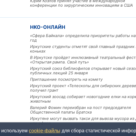
Юрий Козлов принял участие в международной
конференции по хирургическим инновациям в США
НКО-ОНЛАЙН
«Сфера Байкала» определила приоритеты работы на
год
Иркутские студенты отметят свой главный праздник 
коньках
В Иркутске пройдет инклюзивный театральный фест
«Открытая рампа. Свой путь»
Иркутский союз библиофилов открывает новый сезо
публичных лекций 25 января
Приглашение посмотреть на комету
Иркутский проект «Телескопы для сибирских дерев
получил грант
Иркутский зоосад собирает новогодние елки на кор
животным
Валерий Фомин переизбран на пост председателя
Общественной палаты Братска
Иркутяне могут вызвать такси для вывоза мусора из
или офиса
ы используем
cookie-файлы
для сбора статистической информ