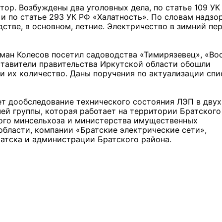
ор. Возбуждены два уголовных дела, по статье 109 УК
и по статье 293 УК РФ «Халатность». По словам надзо
дстве, в основном, летние. Электричество в зимний пе
оман Колесов посетил садоводства «Тимирязевец», «Во
ставители правительства Иркутской области обошли
и их количество. Даны поручения по актуализации спи
т дообследование технического состояния ЛЭП в дву
чей группы, которая работает на территории Братского
ного минсельхоза и министерства имущественных
области, компании «Братские электрические сети»,
тска и администрации Братского района.