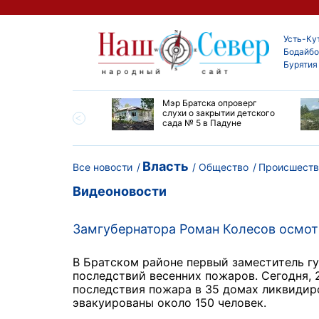
Усть-Ку
Бодайбо
Бурятия
утской области
Мэр Братска опроверг
ают дороги до
слухи о закрытии детского
ска
сада № 5 в Падуне
Власть
Все новости
Общество
Происшеств
Видеоновости
Замгубернатора Роман Колесов осмот
В Братском районе первый заместитель г
последствий весенних пожаров. Сегодня, 
последствия пожара в 35 домах ликвидиров
эвакуированы около 150 человек.