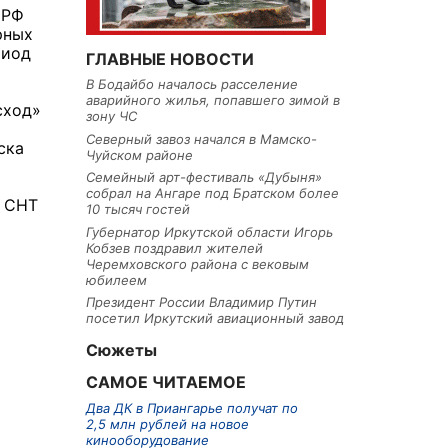
 РФ
рных
риод
ГЛАВНЫЕ НОВОСТИ
В Бодайбо началось расселение
аварийного жилья, попавшего зимой в
сход»
зону ЧС
Северный завоз начался в Мамско-
ска
Чуйском районе
Семейный арт-фестиваль «Дубыня»
собрал на Ангаре под Братском более
х СНТ
10 тысяч гостей
Губернатор Иркутской области Игорь
Кобзев поздравил жителей
Черемховского района с вековым
юбилеем
Президент России Владимир Путин
посетил Иркутский авиационный завод
Сюжеты
САМОЕ ЧИТАЕМОЕ
Два ДК в Приангарье получат по
2,5 млн рублей на новое
кинооборудование