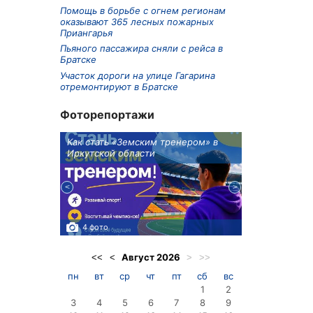
Помощь в борьбе с огнем регионам
оказывают 365 лесных пожарных
Приангарья
Пьяного пассажира сняли с рейса в
Братске
Участок дороги на улице Гагарина
отремонтируют в Братске
Фоторепортажи
ионов
Как стать «Земским тренером» в
Три охотника
Иркутской области
в Киренском 
едприятие
4 фото
3 фото
Август
2026
<<
<
>
>>
пн
вт
ср
чт
пт
сб
вс
1
2
3
4
5
6
7
8
9