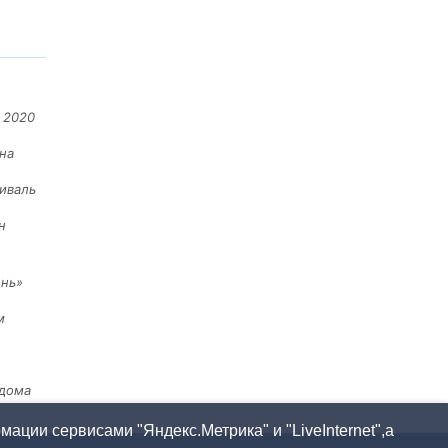
 2020
на
иваль
н
ень»
м
 дома
ации сервисами "Яндекс.Метрика" и "LiveInternet",а