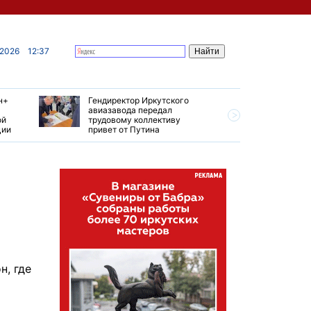
 2026
12:37
н+
Гендиректор Иркутского
Иркутски
авиазавода передал
подтверд
ой
трудовому коллективу
уровень 
ции
привет от Путина
США
н, где