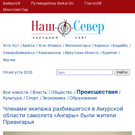
Байкал24
Путеводитель Baikal Go
Глагол38
Монголия Гид
Усть-Кут
Братск
Усть-Илимск
Железногорск
Киренск
Бодайбо
Северобайкальск
Казачинское
Иркутская область
Бурятия
Якутия
09 августа 2026
Происшествия
Все новости
Власть
Общество
Культура
Спорт
Экономика
Образование
Членами экипажа разбившегося в Амурской
области самолета «Ангары» были жители
Приангарья