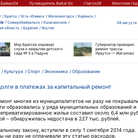
Байкал24
Путеводитель Baikal Go
Глагол38
Монголия Гид
т
Братск
Усть-Илимск
Железногорск
Киренск
бо
Северобайкальск
Казачинское
08 августа
ая область
Бурятия
Якутия
Мэр Братска опроверг
Губернатор проверил
слухи о закрытии детского
ремонт трассы
сада № 5 в Падуне
Иркутск — Жигалово
Культура
Спорт
Экономика
Образование
долги в платежах за капитальный ремонт
емонт многие из муниципалитетов ни разу не покрывал
лги образовались у ряда муниципальных образований и
неприватизированное жилье составил около 6,4 млн ру
й – обнаружилась недостача в 227 тыс. рублей.
альному закону, вступили в силу 1 сентября 2014 года.
ы ни разу не оплачивали эту статью расходов.