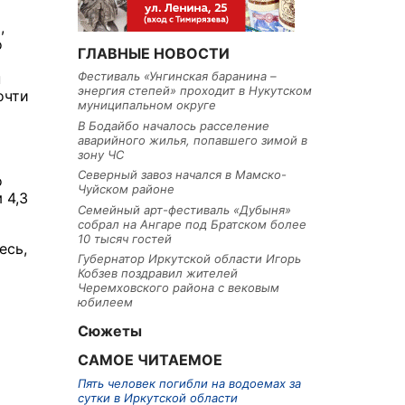
,
о
ГЛАВНЫЕ НОВОСТИ
Фестиваль «Унгинская баранина –
н
энергия степей» проходит в Нукутском
очти
муниципальном округе
В Бодайбо началось расселение
аварийного жилья, попавшего зимой в
зону ЧС
Северный завоз начался в Мамско-
о
Чуйском районе
 4,3
Семейный арт-фестиваль «Дубыня»
собрал на Ангаре под Братском более
10 тысяч гостей
есь,
Губернатор Иркутской области Игорь
Кобзев поздравил жителей
Черемховского района с вековым
юбилеем
Сюжеты
САМОЕ ЧИТАЕМОЕ
Пять человек погибли на водоемах за
сутки в Иркутской области