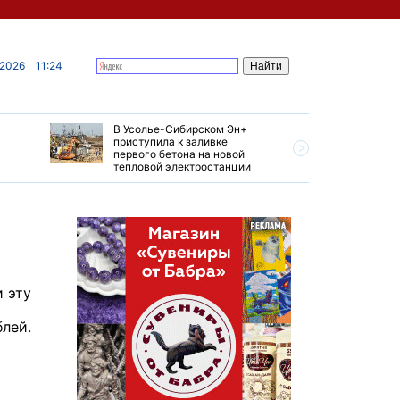
 2026
11:24
В Усолье-Сибирском Эн+
Гендирек
приступила к заливке
авиазаво
первого бетона на новой
трудовом
тепловой электростанции
привет о
и эту
блей.