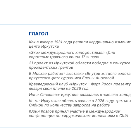
ГЛАГОЛ
Как в январе 1931 года решили кардинально изменит
центр Иркутска
«Эхо» международного кинофестиваля «Дни
короткометражного кино» 17 января
21 проект из Иркутской области победил в конкурс
Льготный заём в 9 милл
президентских грантов
рублей получит
машиностроительное пр
В Москве работает выставка «Внутри мягкого золота
иркутского фотохудожника Елены Аносовой
из Иркутской области
Краеведческий клуб «Иркутск – Форт Росс» презенту
января свои планы на 2026 год
Инна Латышева: иркутяне оказались в «мешке холод
3 фото
hh.ru: Иркутская область заняла в 2025 году третье 
Сибири по количеству запросов на работу
Юрий Козлов принял участие в международной
конференции по хирургическим инновациям в США