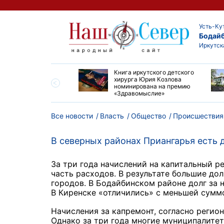
Усть-Ку
Бодай
Иркутск
ие забеги и взрослые
Книга иркутского детского
ы большой эстафеты
хирурга Юрия Козлова
олюса»
номинирована на премию
«Здравомыслие»
Все новости
Власть
Общество
Происшествия
В северных районах Приангарья есть 
За три года начислений на капитальный р
часть расходов. В результате большие до
городов. В Бодайбинском районе долг за 
В Киренске «отличились» с меньшей суммо
Начисления за капремонт, согласно регион
Однако за три года многие муниципалитет