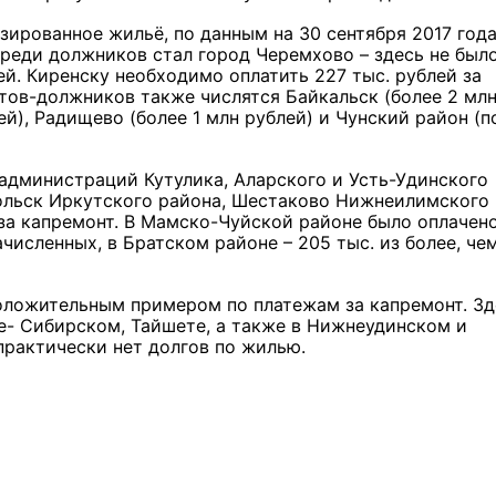
зированное жильё, по данным на 30 сентября 2017 года
среди должников стал город Черемхово – здесь не был
ей. Киренску необходимо оплатить 227 тыс. рублей за
тов-должников также числятся Байкальск (более 2 мл
ей), Радищево (более 1 млн рублей) и Чунский район (п
администраций Кутулика, Аларского и Усть-Удинского
кольск Иркутского района, Шестаково Нижнеилимского
и за капремонт. В Мамско-Чуйской районе было оплачен
ачисленных, в Братском районе – 205 тыс. из более, чем
положительным примером по платежам за капремонт. Зд
ье- Сибирском, Тайшете, а также в Нижнеудинском и
практически нет долгов по жилью.