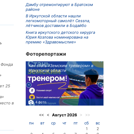
Дамбу отремонтируют в Братском
районе
В Иркутской области нашли
легкомоторный самолёт Cessna,
лётчиков доставили в Бодайбо
Книга иркутского детского хирурга
Юрия Козлова номинирована на
премию «Здравомыслие»
ь
Фоторепортажи
е Фонда
ионов
Как стать «Земским тренером» в
Три охотника
Иркутской области
в Киренском 
едприятие
»
ет 25
а»
4 фото
3 фото
место в
Август
2026
<<
<
>
>>
пн
вт
ср
чт
пт
сб
вс
1
2