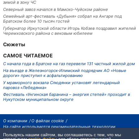
зимой в зону ЧС
Северный завоз начался в Мамско-Чуйском районе
Семейный арт-фестиваль «Дубыня» собрал на Ангаре под
Братском более 10 тысяч гостей
Губернатор Иркутской области Игорь Кобзев поздравил жителей
Черемховского района с вековым юбилеем
Сюжеты
САМОЕ ЧИТАЕМОЕ
С начала года в Братске на газ перевели 131 частный жилой дом
На въезде в Железногорск-Илимский подрядчик АО «Новые
дороги» приступил к асфальтированию
У мраморного вокзала Слюдянки установят легендарный
паровоз «Лебедянка»
Фестиваль «Унгинская баранина – энергия степей» проходит в
Нукутском муниципальном округе
О компании
О файлах cookie
На сайте используются рекомендательные технологии
Пользуясь нашим сайтом, вы соглашаетесь с тем, что мы
На сайте размещаются материалы ИА «Наш Север». Все права охраняются
законом.