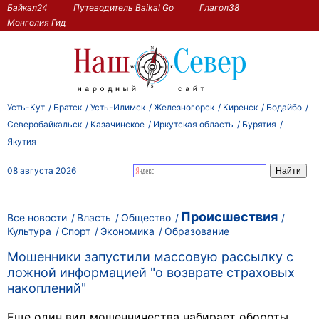
Байкал24
Путеводитель Baikal Go
Глагол38
Монголия Гид
Усть-Кут
Братск
Усть-Илимск
Железногорск
Киренск
Бодайбо
Северобайкальск
Казачинское
Иркутская область
Бурятия
Якутия
08 августа 2026
Происшествия
Все новости
Власть
Общество
Культура
Спорт
Экономика
Образование
Мошенники запустили массовую рассылку с
ложной информацией "о возврате страховых
накоплений"
Еще один вид мошенничества набирает обороты.