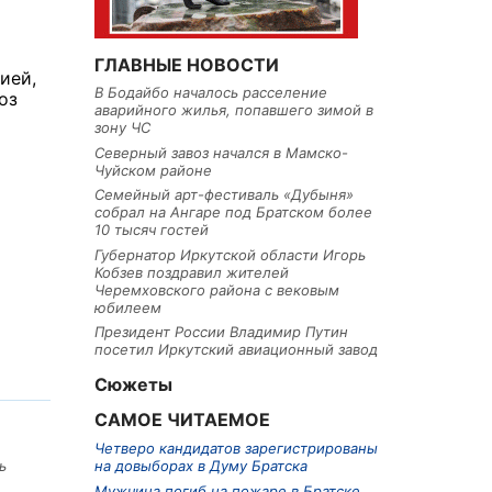
ГЛАВНЫЕ НОВОСТИ
ией,
В Бодайбо началось расселение
оз
аварийного жилья, попавшего зимой в
зону ЧС
Северный завоз начался в Мамско-
Чуйском районе
Семейный арт-фестиваль «Дубыня»
собрал на Ангаре под Братском более
10 тысяч гостей
Губернатор Иркутской области Игорь
Кобзев поздравил жителей
Черемховского района с вековым
юбилеем
Президент России Владимир Путин
посетил Иркутский авиационный завод
Сюжеты
САМОЕ ЧИТАЕМОЕ
Четверо кандидатов зарегистрированы
на довыборах в Думу Братска
ь
Мужчина погиб на пожаре в Братске