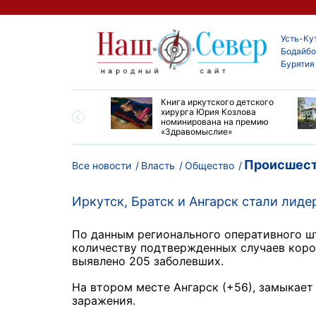
Усть-Ку
Бодайбо
Бурятия
ие забеги и взрослые
Книга иркутского детского
ы большой эстафеты
хирурга Юрия Козлова
олюса»
номинирована на премию
«Здравомыслие»
Происшест
Все новости
Власть
Общество
Иркутск, Братск и Ангарск стали лид
По данным регионального оперативного шт
количеству подтвержденных случаев коро
выявлено 205 заболевших.
На втором месте Ангарск (+56), замыкает
заражения.