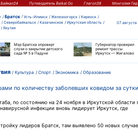
Байкал24
Путеводитель Baikal Go
Глагол38
Монголия Гид
Братск
т
Усть-Илимск
Железногорск
Киренск
Северобайкальск
Казачинское
Иркутская область
07 августа
Якутия
Мэр Братска опроверг
Губернатор проверил
слухи о закрытии детского
ремонт трассы
сада № 5 в Падуне
Иркутск — Жигалово
вия
Культура
Спорт
Экономика
Образование
ерами по количеству заболевших ковидом за сутк
аба, по состоянию на 24 ноября в Иркутской области 
навирусной инфекции вновь лидирует Иркутск, где
 тройку лидеров Братск, там выявлено 50 новых случа