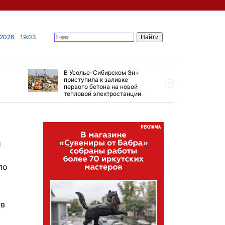
 2026
19:03
В Усолье-Сибирском Эн+
Гендирек
приступила к заливке
авиазаво
первого бетона на новой
трудовом
тепловой электростанции
привет о
и
по
ев