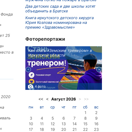
Два детских сада и две школы хотят
объединить в Братске
е Фонда
Книга иркутского детского хирурга
Юрия Козлова номинирована на
»
премию «Здравомыслие»
ет 25
Фоторепортажи
а»
ионов
Как стать «Земским тренером» в
Три охотника
место в
Иркутской области
в Киренском 
едприятие
4 фото
3 фото
 2020
Август
2026
<<
<
>
>>
пн
вт
ср
чт
пт
сб
вс
на
1
2
иваль
3
4
5
6
7
8
9
10
11
12
13
14
15
16
н
17
18
19
20
21
22
23