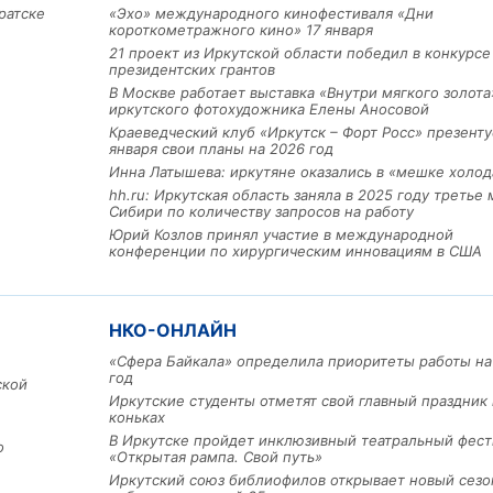
ратске
«Эхо» международного кинофестиваля «Дни
короткометражного кино» 17 января
21 проект из Иркутской области победил в конкурс
президентских грантов
В Москве работает выставка «Внутри мягкого золота
иркутского фотохудожника Елены Аносовой
Краеведческий клуб «Иркутск – Форт Росс» презенту
января свои планы на 2026 год
Инна Латышева: иркутяне оказались в «мешке холод
Льготный заём в 9 милл
hh.ru: Иркутская область заняла в 2025 году третье 
рублей получит
Сибири по количеству запросов на работу
машиностроительное пр
Юрий Козлов принял участие в международной
из Иркутской области
конференции по хирургическим инновациям в США
3 фото
НКО-ОНЛАЙН
«Сфера Байкала» определила приоритеты работы на
год
ской
Иркутские студенты отметят свой главный праздник 
коньках
В Иркутске пройдет инклюзивный театральный фест
о
«Открытая рампа. Свой путь»
Иркутский союз библиофилов открывает новый сезо