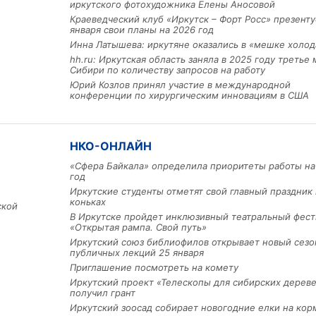
иркутского фотохудожника Елены Аносовой
Краеведческий клуб «Иркутск – Форт Росс» презенту
января свои планы на 2026 год
Инна Латышева: иркутяне оказались в «мешке холод
hh.ru: Иркутская область заняла в 2025 году третье 
Сибири по количеству запросов на работу
Юрий Козлов принял участие в международной
конференции по хирургическим инновациям в США
НКО-ОНЛАЙН
Льготный заём в 9 милл
«Сфера Байкала» определила приоритеты работы на
год
рублей получит
машиностроительное пр
Иркутские студенты отметят свой главный праздник 
из Иркутской области
коньках
ской
В Иркутске пройдет инклюзивный театральный фест
«Открытая рампа. Свой путь»
Иркутский союз библиофилов открывает новый сезо
3 фото
публичных лекций 25 января
Приглашение посмотреть на комету
Иркутский проект «Телескопы для сибирских дерев
получил грант
Иркутский зоосад собирает новогодние елки на кор