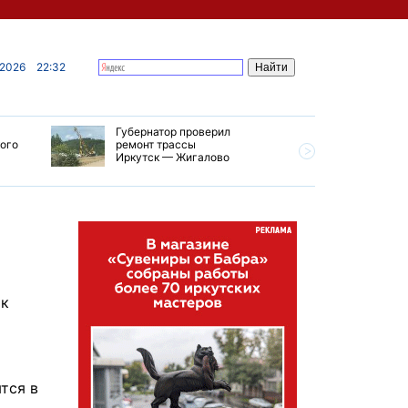
 2026
22:32
Губернатор проверил
В Усолье
кого
ремонт трассы
приступи
Иркутск — Жигалово
первого 
тепловой
ак
тся в