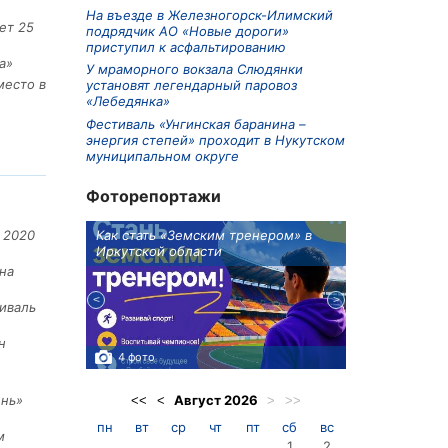
На въезде в Железногорск-Илимский
ет 25
подрядчик АО «Новые дороги»
приступил к асфальтированию
а»
У мраморного вокзала Слюдянки
место в
установят легендарный паровоз
«Лебедянка»
Фестиваль «Унгинская баранина –
энергия степей» проходит в Нукутском
муниципальном округе
Фоторепортажи
ионов
Как стать «Земским тренером» в
Три охотника
 2020
Иркутской области
в Киренском 
едприятие
на
иваль
н
4 фото
3 фото
Август
2026
ень»
<<
<
>
>>
пн
вт
ср
чт
пт
сб
вс
м
1
2