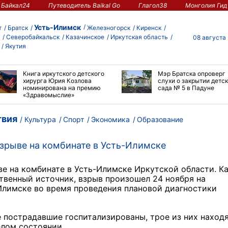
Байкал24
Путеводитель Baikal Go
Глагол38
Монголия Гид
Усть-Илимск
т
Братск
Железногорск
Киренск
Северобайкальск
Казачинское
Иркутская область
08 августа
Якутия
Книга иркутского детского
Мэр Братска опроверг
хирурга Юрия Козлова
слухи о закрытии детс
номинирована на премию
сада № 5 в Падуне
«Здравомыслие»
вия
Культура
Спорт
Экономика
Образование
зрыве на комбинате в Усть-Илимске
е на комбинате в Усть-Илимске Иркутской области. К
твенный источник, взрыв произошел 24 ноября на
лимске во время проведения плановой диагностики
 пострадавшие госпитализированы, трое из них находя
елом состоянии.