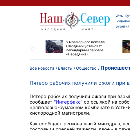
Усть-Ку
Бодайбо
Бурятия
опорту Киренска
У мраморного вокзала
 ремонт взлетно-
Слюдянки установят
очной полосы
легендарный паровоз
«Лебедянка»
Происшест
Все новости
Власть
Общество
Пятеро рабочих получили ожоги при в
Пятеро рабочих получили ожоги при взрыв
сообщает
"Интерфакс"
со ссылкой на собс
целлюлозно-бумажном комбинате в Усть-И
кислородной магистрали.
Как сообщает региональный минздрав, все
состоянии средней тяжести, двое - в тяж