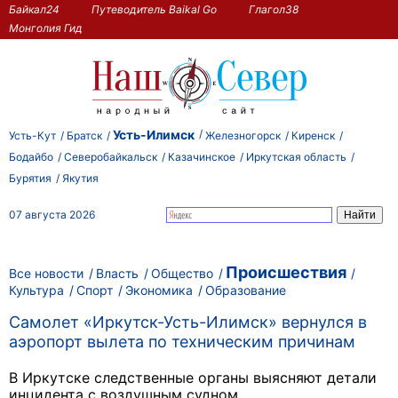
Байкал24
Путеводитель Baikal Go
Глагол38
Монголия Гид
Усть-Илимск
Усть-Кут
Братск
Железногорск
Киренск
Бодайбо
Северобайкальск
Казачинское
Иркутская область
Бурятия
Якутия
07 августа 2026
Происшествия
Все новости
Власть
Общество
Культура
Спорт
Экономика
Образование
Самолет «Иркутск-Усть-Илимск» вернулся в
аэропорт вылета по техническим причинам
В Иркутске следственные органы выясняют детали
инцидента с воздушным судном.