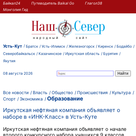
Байкал24
Путеводитель Baikal Go
Глагол38
Монголия Гид
Усть-Кут
Братск
Усть-Илимск
Железногорск
Киренск
Бодайбо
Северобайкальск
Казачинское
Иркутская область
Бурятия
Якутия
08 августа 2026
Все новости
Власть
Общество
Происшествия
Культура
Образование
Спорт
Экономика
Иркутская нефтяная компания объявляет о
наборе в «ИНК-Класс» в Усть-Куте
Иркутская нефтяная компания объявляет о начале
второго конкурсного набора учащихся 9 классов