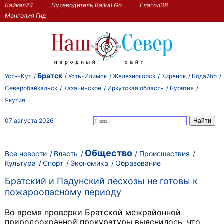
Байкал24
Путеводитель Baikal Go
Глагол38
Монголия Гид
Братск
Усть-Кут
Усть-Илимск
Железногорск
Киренск
Бодайбо
Северобайкальск
Казачинское
Иркутская область
Бурятия
Якутия
07 августа 2026
Общество
Все новости
Власть
Происшествия
Культура
Спорт
Экономика
Образование
Братский и Падунский лесхозы не готовы к
пожароопасному периоду
Во время проверки Братской межрайонной
природоохранной прокуратуры выяснилось, что