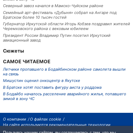
Северный завоз начался в Мамско-Чуйском районе
Семейный арт-фестиваль «Дубыня» собрал на Ангаре под
Братском более 10 тысяч гостей
Губернатор Иркутской области Игорь Кобзев поздравил жителей
Черемховского района с вековым юбилеем
Президент России Владимир Путин посетил Иркутский
авиационный завод
Сюжеты
САМОЕ ЧИТАЕМОЕ
Летчики пропавшего в Бодайбинском районе самолета вышли
на связь
Мишустин оценил онкоцентр в Якутске
В Братске хотят поставить фигуру аиста у роддома
В Бодайбо началось расселение аварийного жилья, попавшего
зимой в зону ЧС
О компании
О файлах cookie
На сайте используются рекомендательные технологии
Пользуясь нашим сайтом, вы соглашаетесь с тем, что мы
На сайте размещаются материалы ИА «Наш Север». Все права охраняются