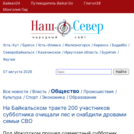
Байкал24
Путеводитель Baikal Go
Глагол38
Монголия Гид
Усть-Кут
Братск
Усть-Илимск
Железногорск
Киренск
Бодайбо
Северобайкальск
Казачинское
Иркутская область
Бурятия
Якутия
07 августа 2026
Общество
Все новости
Власть
Происшествия
Культура
Спорт
Экономика
Образование
На Байкальском тракте 200 участников
субботника очищали лес и снабдили дровами
семьи СВО
Под Иркутском прошел совместный субботник