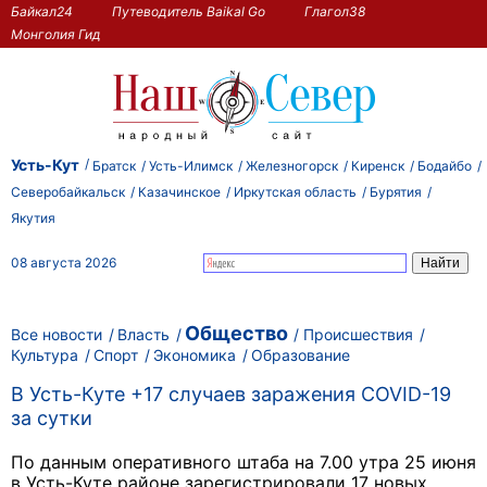
Байкал24
Путеводитель Baikal Go
Глагол38
Монголия Гид
Усть-Кут
Братск
Усть-Илимск
Железногорск
Киренск
Бодайбо
Северобайкальск
Казачинское
Иркутская область
Бурятия
Якутия
08 августа 2026
Общество
Все новости
Власть
Происшествия
Культура
Спорт
Экономика
Образование
В Усть-Куте +17 случаев заражения COVID-19
за сутки
По данным оперативного штаба на 7.00 утра 25 июня
в Усть-Куте районе зарегистрировали 17 новых