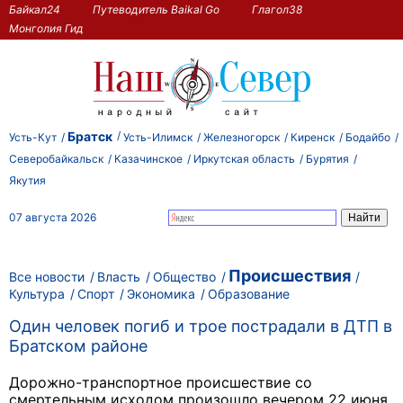
Байкал24
Путеводитель Baikal Go
Глагол38
Монголия Гид
Братск
Усть-Кут
Усть-Илимск
Железногорск
Киренск
Бодайбо
Северобайкальск
Казачинское
Иркутская область
Бурятия
Якутия
07 августа 2026
Происшествия
Все новости
Власть
Общество
Культура
Спорт
Экономика
Образование
Один человек погиб и трое пострадали в ДТП в
Братском районе
Дорожно-транспортное происшествие со
смертельным исходом произошло вечером 22 июня