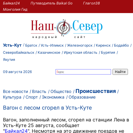
Байкал24
Путеводитель Baikal Go
Глагол38
Монголия Гид
Усть-Кут
Братск
Усть-Илимск
Железногорск
Киренск
Бодайбо
Северобайкальск
Казачинское
Иркутская область
Бурятия
Якутия
09 августа 2026
Происшествия
Все новости
Власть
Общество
Культура
Спорт
Экономика
Образование
Вагон с лесом сгорел в Усть-Куте
Вагон, заполненный лесом, сгорел на станции Лена в
Усть-Куте 25 августа, сообщает
"
Байкал24
".
Несмотря на это движение поездов не