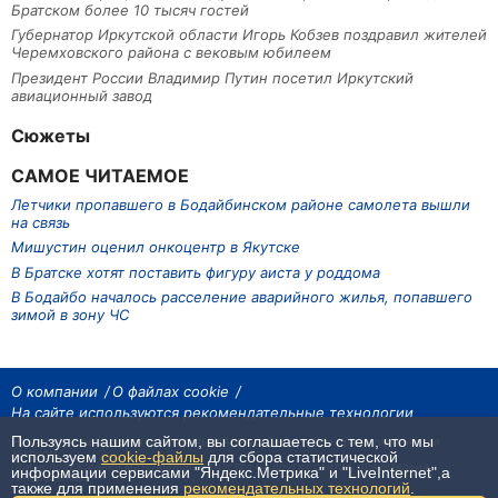
Братском более 10 тысяч гостей
Губернатор Иркутской области Игорь Кобзев поздравил жителей
Черемховского района с вековым юбилеем
Президент России Владимир Путин посетил Иркутский
авиационный завод
Сюжеты
САМОЕ ЧИТАЕМОЕ
Летчики пропавшего в Бодайбинском районе самолета вышли
на связь
Мишустин оценил онкоцентр в Якутске
В Братске хотят поставить фигуру аиста у роддома
В Бодайбо началось расселение аварийного жилья, попавшего
зимой в зону ЧС
О компании
О файлах cookie
На сайте используются рекомендательные технологии
Пользуясь нашим сайтом, вы соглашаетесь с тем, что мы
На сайте размещаются материалы ИА «Наш Север». Все права охраняются
законом.
используем
cookie-файлы
для сбора статистической
При использовании материалов агентства на других сайтах, обязательна
информации сервисами "Яндекс.Метрика" и "LiveInternet",а
гиперссылка.
также для применения
рекомендательных технологий
.