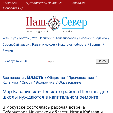
Байкал24
Путеводитель Baikal Go
Глагол38
Монголия Гид
Усть-Кут
Братск
Усть-Илимск
Железногорск
Киренск
Бодайбо
Казачинское
Северобайкальск
Иркутская область
Бурятия
Якутия
07 августа 2026
Власть
Все новости
Общество
Происшествия
Культура
Спорт
Экономика
Образование
Мэр Казачинско-Ленского района Швецов: две
школы нуждаются в капитальном ремонте
В Иркутске состоялась рабочая встреча
Губернатора Иркутской области Игоря Кобзева и