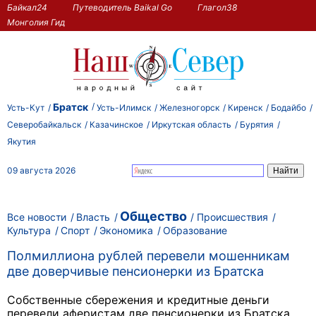
Байкал24
Путеводитель Baikal Go
Глагол38
Монголия Гид
Братск
Усть-Кут
Усть-Илимск
Железногорск
Киренск
Бодайбо
Северобайкальск
Казачинское
Иркутская область
Бурятия
Якутия
09 августа 2026
Общество
Все новости
Власть
Происшествия
Культура
Спорт
Экономика
Образование
Полмиллиона рублей перевели мошенникам
две доверчивые пенсионерки из Братска
Собственные сбережения и кредитные деньги
перевели аферистам две пенсионерки из Братска.