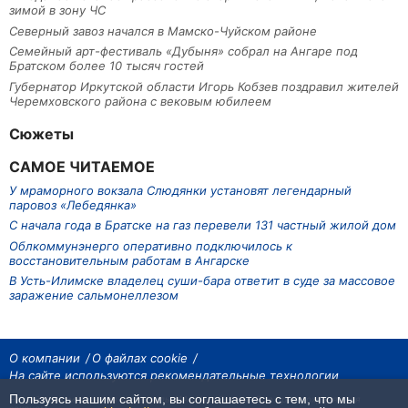
зимой в зону ЧС
Северный завоз начался в Мамско-Чуйском районе
Семейный арт-фестиваль «Дубыня» собрал на Ангаре под
Братском более 10 тысяч гостей
Губернатор Иркутской области Игорь Кобзев поздравил жителей
Черемховского района с вековым юбилеем
Сюжеты
САМОЕ ЧИТАЕМОЕ
У мраморного вокзала Слюдянки установят легендарный
паровоз «Лебедянка»
С начала года в Братске на газ перевели 131 частный жилой дом
Облкоммунэнерго оперативно подключилось к
восстановительным работам в Ангарске
В Усть-Илимске владелец суши-бара ответит в суде за массовое
заражение сальмонеллезом
О компании
О файлах cookie
На сайте используются рекомендательные технологии
Пользуясь нашим сайтом, вы соглашаетесь с тем, что мы
На сайте размещаются материалы ИА «Наш Север». Все права охраняются
законом.