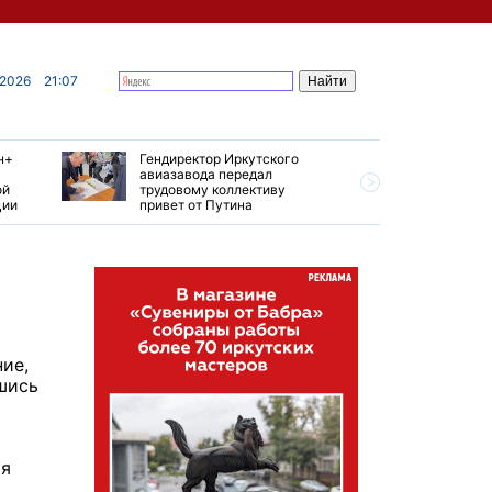
 2026
21:07
н+
Гендиректор Иркутского
Иркутски
авиазавода передал
подтверд
ой
трудовому коллективу
уровень 
ции
привет от Путина
США
ие,
шись
ая