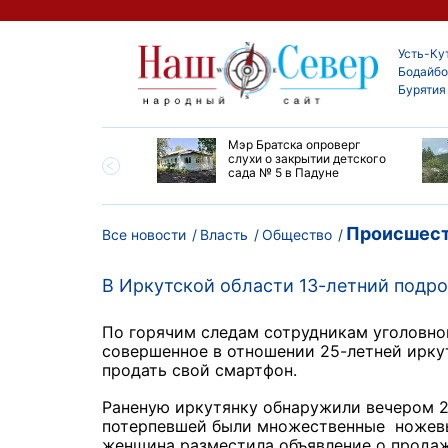
Усть-Ку
Бодайбо
Бурятия
утской области
Мэр Братска опроверг
ают дороги до
слухи о закрытии детского
ска
сада № 5 в Падуне
Происшест
Все новости
Власть
Общество
В Иркутской области 13-летний подр
По горячим следам сотрудникам уголовно
совершенное в отношении 25-летней ирку
продать свой смартфон.
Раненую иркутянку обнаружили вечером 2
потерпевшей были множественные ножевы
женщина разместила объявление о продаж