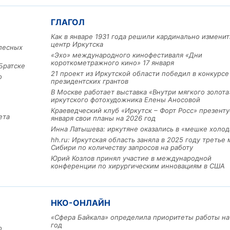
ГЛАГОЛ
Как в январе 1931 года решили кардинально изменит
центр Иркутска
лесных
«Эхо» международного кинофестиваля «Дни
короткометражного кино» 17 января
Братске
21 проект из Иркутской области победил в конкурс
о
президентских грантов
В Москве работает выставка «Внутри мягкого золота
иркутского фотохудожника Елены Аносовой
Льготный заём в 9 милл
Краеведческий клуб «Иркутск – Форт Росс» презенту
рублей получит
ета
января свои планы на 2026 год
машиностроительное пр
из Иркутской области
Инна Латышева: иркутяне оказались в «мешке холод
hh.ru: Иркутская область заняла в 2025 году третье 
Сибири по количеству запросов на работу
Юрий Козлов принял участие в международной
конференции по хирургическим инновациям в США
3 фото
НКО-ОНЛАЙН
«Сфера Байкала» определила приоритеты работы на
год
о