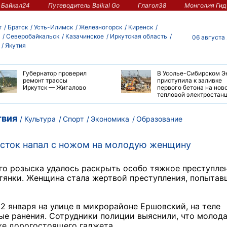
Байкал24
Путеводитель Baikal Go
Глагол38
Монголия Гид
т
Братск
Усть-Илимск
Железногорск
Киренск
Северобайкальск
Казачинское
Иркутская область
06 августа
Якутия
Губернатор проверил
В Усолье-Сибирском Э
ремонт трассы
приступила к заливке
Иркутск — Жигалово
первого бетона на нов
тепловой электростан
вия
Культура
Спорт
Экономика
Образование
осток напал с ножом на молодую женщину
го розыска удалось раскрыть особо тяжкое преступлен
тянки. Женщина стала жертвой преступления, попытав
2 января на улице в микрорайоне Ершовский, на теле
е ранения. Сотрудники полиции выяснили, что молод
е дорогостоящего гаджета.