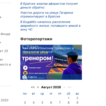
В Братске жертва аферистов получит
деньги обратно
Участок дороги на улице Гагарина
отремонтируют в Братске
ь
В Бодайбо началось расселение
аварийного жилья, попавшего зимой в
зону ЧС
е Фонда
Фоторепортажи
»
ионов
Как стать «Земским тренером» в
Три охотника
ет 25
Иркутской области
в Киренском 
едприятие
а»
место в
4 фото
3 фото
Август
2026
<<
<
>
>>
пн
вт
ср
чт
пт
сб
вс
1
2
 2020
3
4
5
6
7
8
9