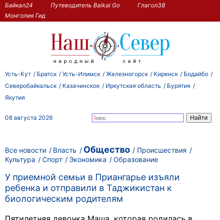
Байкал24
Путеводитель Baikal Go
Глагол38
Монголия Гид
Усть-Кут
Братск
Усть-Илимск
Железногорск
Киренск
Бодайбо
Северобайкальск
Казачинское
Иркутская область
Бурятия
Якутия
08 августа 2026
Общество
Все новости
Власть
Происшествия
Культура
Спорт
Экономика
Образование
У приемной семьи в Приангарье изъяли
ребенка и отправили в Таджикистан к
биологическим родителям
Пятилетняя девочка Маша, которая родилась в