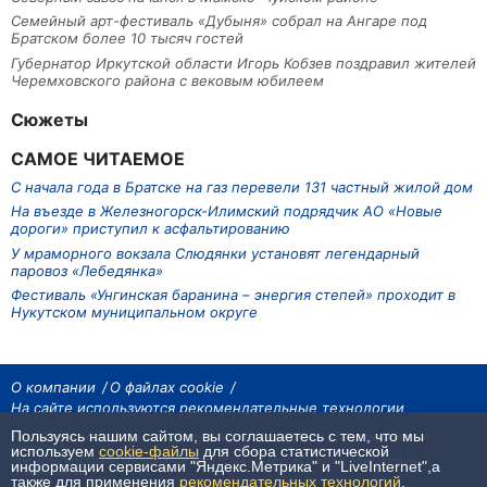
Семейный арт-фестиваль «Дубыня» собрал на Ангаре под
Братском более 10 тысяч гостей
Губернатор Иркутской области Игорь Кобзев поздравил жителей
Черемховского района с вековым юбилеем
Сюжеты
САМОЕ ЧИТАЕМОЕ
С начала года в Братске на газ перевели 131 частный жилой дом
На въезде в Железногорск-Илимский подрядчик АО «Новые
дороги» приступил к асфальтированию
У мраморного вокзала Слюдянки установят легендарный
паровоз «Лебедянка»
Фестиваль «Унгинская баранина – энергия степей» проходит в
Нукутском муниципальном округе
О компании
О файлах cookie
На сайте используются рекомендательные технологии
Пользуясь нашим сайтом, вы соглашаетесь с тем, что мы
На сайте размещаются материалы ИА «Наш Север». Все права охраняются
законом.
используем
cookie-файлы
для сбора статистической
При использовании материалов агентства на других сайтах, обязательна
информации сервисами "Яндекс.Метрика" и "LiveInternet",а
гиперссылка.
также для применения
рекомендательных технологий
.