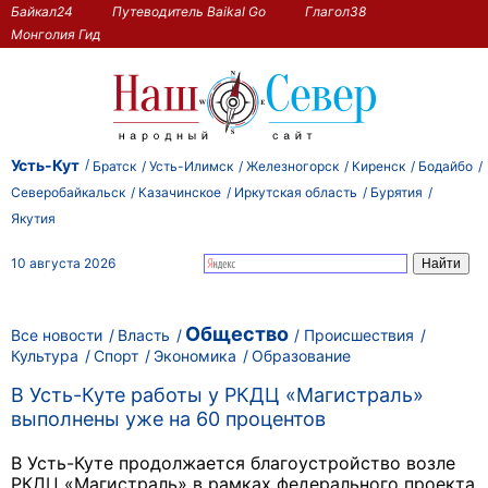
Байкал24
Путеводитель Baikal Go
Глагол38
Монголия Гид
Усть-Кут
Братск
Усть-Илимск
Железногорск
Киренск
Бодайбо
Северобайкальск
Казачинское
Иркутская область
Бурятия
Якутия
10 августа 2026
Общество
Все новости
Власть
Происшествия
Культура
Спорт
Экономика
Образование
В Усть-Куте работы у РКДЦ «Магистраль»
выполнены уже на 60 процентов
В Усть-Куте продолжается благоустройство возле
РКДЦ «Магистраль» в рамках федерального проекта