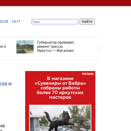
 2026
19:17
Губернатор проверил
В Усолье
кого
ремонт трассы
приступи
Иркутск — Жигалово
первого 
тепловой
оза и
на