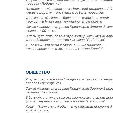
паровоз «Лебедянка»
На въезде в Железногорск-Илимский подрядчик АО
«Новые дороги» приступил к асфальтированию
Фестиваль «Унгинская баранина – энергия степей»
проходит в Нукутском муниципальном округе
Самая маленькая деревня Приангарья Зорино-Быко
отмечает 90-летие
В Усть-Куте этим летом отремонтируют участки дор
улице Зверева и напротив магазина "Пятёрочка"
Ушла из жизни Вера Ивановна Шишлянникова —
легендарная долгожительница города Бодайбо
ОБЩЕСТВО
У мраморного вокзала Слюдянки установят легенд
паровоз «Лебедянка»
Самая маленькая деревня Приангарья Зорино-Быко
отмечает 90-летие
В Усть-Куте этим летом отремонтируют участки дор
улице Зверева и напротив магазина "Пятёрочка"
Казаки Голуметской общины установили поклонный
в селе Бельск