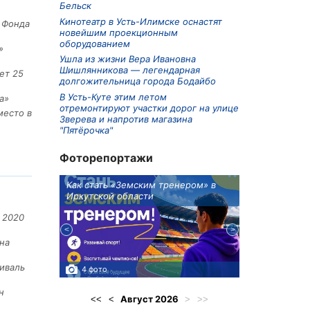
Бельск
Кинотеатр в Усть-Илимске оснастят
е Фонда
новейшим проекционным
оборудованием
»
Ушла из жизни Вера Ивановна
Шишлянникова — легендарная
ет 25
долгожительница города Бодайбо
В Усть-Куте этим летом
а»
отремонтируют участки дорог на улице
место в
Зверева и напротив магазина
"Пятёрочка"
Фоторепортажи
ионов
Как стать «Земским тренером» в
Три охотника
Иркутской области
в Киренском 
едприятие
 2020
на
иваль
4 фото
3 фото
н
Август
2026
<<
<
>
>>