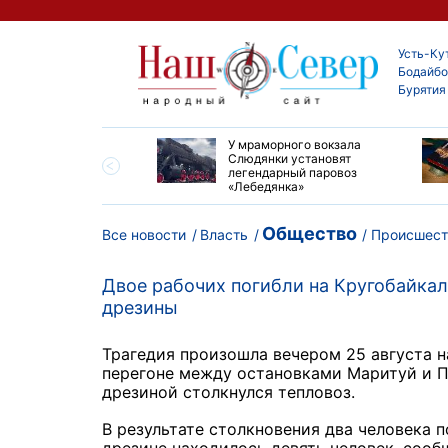
Усть-Ку
Бодайбо
Бурятия
опорту Киренска
У мраморного вокзала
 ремонт взлетно-
Слюдянки установят
очной полосы
легендарный паровоз
«Лебедянка»
Общество
Все новости
Власть
Происшест
Двое рабочих погибли на Кругобайкал
дрезины
Трагедия произошла вечером 25 августа н
перегоне между остановками Маритуй и 
дрезиной
столкнулся
тепловоз.
В результате столкновения два человека п