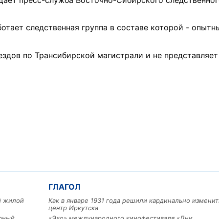
бщает пресс-служба Восточно-Сибирского следственно
отает следственная группа в составе которой - опытн
ездов по Трансибирской магистрали и не представляет
ГЛАГОЛ
ый жилой
Как в январе 1931 года решили кардинально изменит
центр Иркутска
арный
«Эхо» международного кинофестиваля «Дни