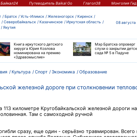
Байкал24
Путеводитель Baikal Go
Глагол38
Монголия Гид
т
Братск
Усть-Илимск
Железногорск
Киренск
Северобайкальск
Казачинское
Иркутская область
08 августа
Якутия
Книга иркутского детского
Мэр Братска опроверг
хирурга Юрия Козлова
слухи о закрытии детс
номинирована на премию
сада № 5 в Падуне
«Здравомыслие»
вия
Культура
Спорт
Экономика
Образование
ьской железной дороге при столкновении теплов
а 113 километре Кругобайкальской железной дороги н
а
Половинная
. Там
с самоходной ручной
огибли сразу, еще один - серьёзно травмирован. Всего 