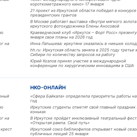
короткометражного кино» 17 января
21 проект из Иркутской области победил в конкурс
президентских грантов
В Москве работает выставка «Внутри мягкого золота
иркутского фотохудожника Елены Аносовой
во
Краеведческий клуб «Иркутск – Форт Росс» презенту
января свои планы на 2026 год
ог на
Инна Латышева: иркутяне оказались в «мешке холод
hh.ru: Иркутская область заняла в 2025 году третье 
Сибири по количеству запросов на работу
Юрий Козлов принял участие в международной
конференции по хирургическим инновациям в США
Льготный заём в 9 милл
рублей получит
НКО-ОНЛАЙН
машиностроительное пр
арный
«Сфера Байкала» определила приоритеты работы на
из Иркутской области
год
во
Иркутские студенты отметят свой главный праздник 
коньках
ог на
В Иркутске пройдет инклюзивный театральный фест
3 фото
«Открытая рампа. Свой путь»
 крест
Иркутский союз библиофилов открывает новый сезо
публичных лекций 25 января